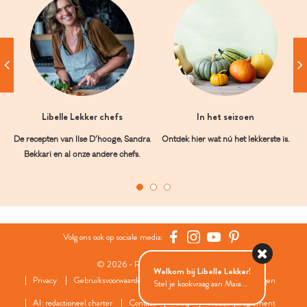
Libelle Lekker chefs
In het seizoen
De recepten van Ilse D’hooge, Sandra
Ontdek hier wat nú het lekkerste is.
Bekkari en al onze andere chefs.
Volg ons ook op sociale media:
© 2026 - Roularta Media Group
Welkom bij Libelle Lekker!
Privacy
Gebruiksvoorwaarden
Cookies
Cookies instellingen
Stel je kookvraag aan Maia...
AI: redactioneel charter
Contact
FAQ
Wedstrijdreglement