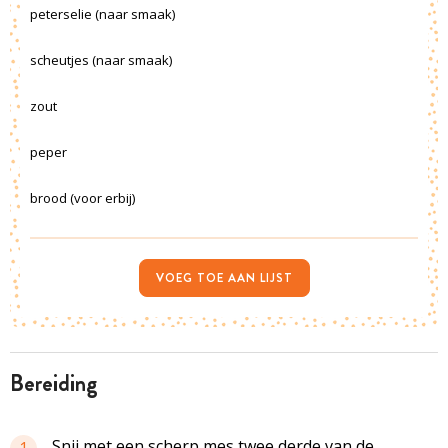
peterselie (naar smaak)
scheutjes (naar smaak)
zout
peper
brood (voor erbij)
VOEG TOE AAN LIJST
bereiding
Snij met een scherp mes twee derde van de
1