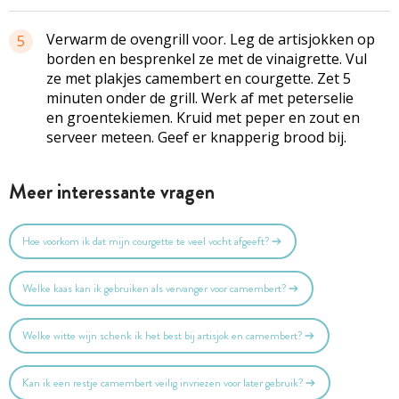
Verwarm de
ovengrill
voor. Leg de artisjokken op
5
borden en besprenkel ze met de vinaigrette. Vul
ze met plakjes camembert en courgette. Zet 5
minuten onder de grill. Werk af met peterselie
en
groentekiemen
. Kruid met peper en zout en
serveer meteen. Geef er knapperig brood bij.
Meer interessante vragen
Hoe voorkom ik dat mijn courgette te veel vocht afgeeft?
Welke kaas kan ik gebruiken als vervanger voor camembert?
Welke witte wijn schenk ik het best bij artisjok en camembert?
Kan ik een restje camembert veilig invriezen voor later gebruik?