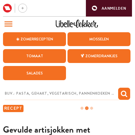
AANMELDEN
BEZOEK ONZE ANDERE WEBSITES
☀️ ZOMERRECEPTEN
MOSSELEN
RECEPTEN
TOMAAT
🍹 ZOMERDRANKJES
WEEKMENU
SALADES
CHAT MET MAIA
INSPIRATIE
MIJN BEWAARDE RECEPTEN
RECEPT
Gevulde artisjokken met