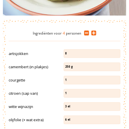
Ingrediënten
voor
4
personen
artisjokken
8
camembert (in plakjes)
250
g
courgette
1
citroen (sap van)
1
witte wijnazijn
3
el
olijfolie (+ wat extra)
6
el