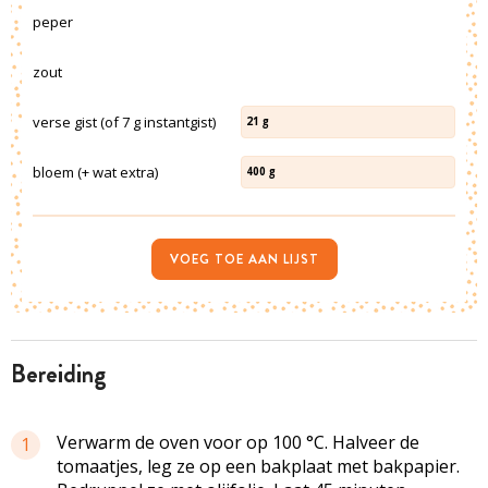
peper
zout
verse gist (of 7 g instantgist)
21
g
bloem (+ wat extra)
400
g
VOEG TOE AAN LIJST
bereiding
Verwarm de oven voor op 100 °C. Halveer de
1
tomaatjes, leg ze op een bakplaat met bakpapier.