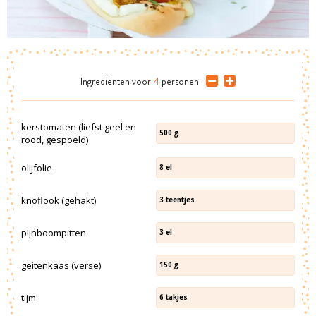
Ingrediënten
voor
4
personen
kerstomaten (liefst geel en
500
g
rood, gespoeld)
olijfolie
8
el
knoflook (gehakt)
3
teentjes
pijnboompitten
3
el
geitenkaas (verse)
150
g
tijm
6
takjes