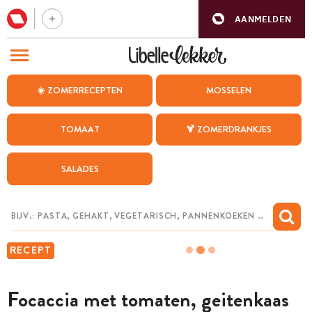
AANMELDEN
BEZOEK ONZE ANDERE WEBSITES
☀️ ZOMERRECEPTEN
MOSSELEN
RECEPTEN
TOMAAT
🍹 ZOMERDRANKJES
WEEKMENU
SALADES
CHAT MET MAIA
INSPIRATIE
MIJN BEWAARDE RECEPTEN
RECEPT
Focaccia met tomaten, geitenkaas