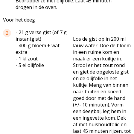
Bedruppel ze met olijfolie. Laat 45 minuten
drogen in de oven.
Voor het deeg
- 21 g verse gist (of 7 g
2
instantgist
)
Los de gist op in 200 ml
- 400 g bloem + wat
lauw water. Doe de bloem
extra
in een ruime kom en
- 1
kl
zout
maak er een kuiltje in.
- 5 el olijfolie
Strooi er het zout rond
en giet de opgeloste gist
en de olijfolie in het
kuiltje. Meng van binnen
naar buiten en kneed
goed door met de hand
(+/- 10 minuten). Vorm
een deegbal, leg hem in
een ingevette kom. Dek
af met
huishoudfolie
en
laat 45 minuten rijzen, tot