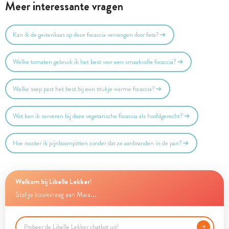
Meer interessante vragen
Kan ik de geitenkaas op deze focaccia vervangen door feta?
Welke tomaten gebruik ik het best voor een smaakvolle focaccia?
Welke soep past het best bij een stukje warme focaccia?
Wat kan ik serveren bij deze vegetarische focaccia als hoofdgerecht?
Hoe rooster ik pijnboompitten zonder dat ze aanbranden in de pan?
Welkom bij Libelle Lekker!
Stel je kookvraag aan Maia...