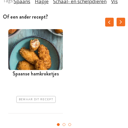
Tags:
Spaans
Hapje
Schaal- en schelpdieren
Vis
Of een ander recept?
Spaanse hamkroketjes
BEWAAR DIT RECEPT