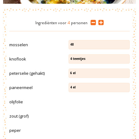
Ingrediënten
voor
4
personen
mosselen
48
knoflook
4
teentjes
peterselie (gehakt)
6
el
paneermeel
4
el
olijfolie
zout (grof)
peper