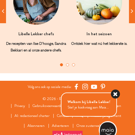
Libelle Lekker chefs
In het seizoen
De recepten van Ilse D’hooge, Sandra
Ontdek hier wat nú het lekkerste is.
Bekkari en al onze andere chefs.
Volg ons ook op sociale media:
© 2026 - Roularta Media Group
Welkom bij Libelle Lekker!
Privacy
Gebruiksvoorwaarden
Cookies
Cookies instellingen
Stel je kookvraag aan Maia...
AI: redactioneel charter
Contact
FAQ
Wedstrijdreglement
Abonneren
Adverteren
Onze zusterwebsites