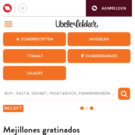
AANMELDEN
BEZOEK ONZE ANDERE WEBSITES
☀️ ZOMERRECEPTEN
MOSSELEN
RECEPTEN
TOMAAT
🍹 ZOMERDRANKJES
WEEKMENU
SALADES
CHAT MET MAIA
INSPIRATIE
MIJN BEWAARDE RECEPTEN
RECEPT
Mejillones gratinados