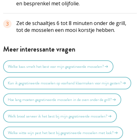
en besprenkel met olijfolie.
Zet de schaaltjes 6 tot 8 minuten onder de grill,
3
tot de mosselen een mooi korstje hebben.
Meer interessante vragen
Welke kaas smelt het best voor mijn gegratineerde mosselen?
Kan ik gegratineerde mosselen op voorhand klaarmaken voor mijn gasten?
Hoe lang moeten gegratineerde mosselen in de oven onder de grill?
Welk brood serveer ik het best bij mijn gegratineerde mosselen?
Welke witte wijn past het best bij gegratineerde mosselen met look?