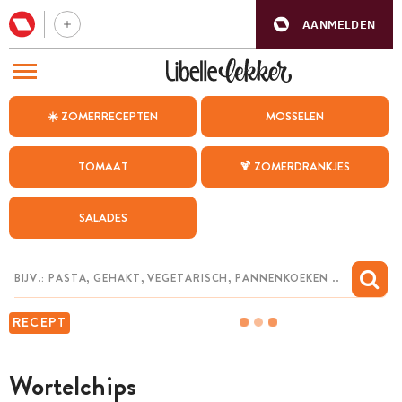
AANMELDEN
BEZOEK ONZE ANDERE WEBSITES
☀️ ZOMERRECEPTEN
MOSSELEN
RECEPTEN
TOMAAT
🍹 ZOMERDRANKJES
WEEKMENU
SALADES
CHAT MET MAIA
INSPIRATIE
MIJN BEWAARDE RECEPTEN
RECEPT
Wortelchips