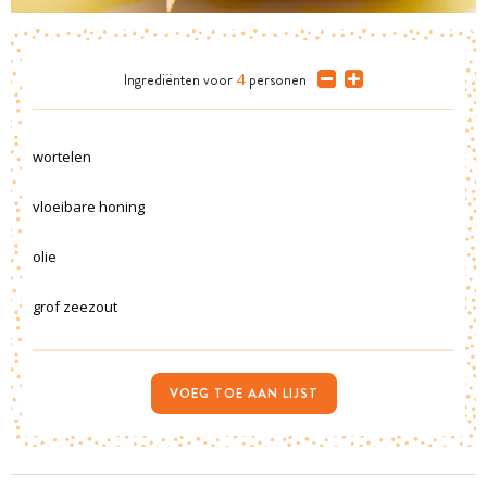
Ingrediënten
voor
4
personen
wortelen
vloeibare honing
olie
grof zeezout
VOEG TOE AAN LIJST