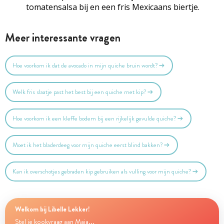
tomatensalsa
bij en een fris Mexicaans biertje.
Meer interessante vragen
Hoe voorkom ik dat de avocado in mijn quiche bruin wordt?
Welk fris slaatje past het best bij een quiche met kip?
Hoe voorkom ik een kleffe bodem bij een rijkelijk gevulde quiche?
Moet ik het bladerdeeg voor mijn quiche eerst blind bakken?
Kan ik overschotjes gebraden kip gebruiken als vulling voor mijn quiche?
Welkom bij Libelle Lekker!
Stel je kookvraag aan Maia...