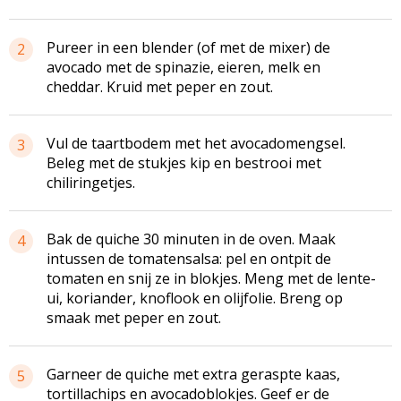
Pureer in een blender (of met de mixer) de
2
avocado met de spinazie, eieren, melk en
cheddar. Kruid met peper en zout.
Vul de taartbodem met het
avocadomengsel
.
3
Beleg met de stukjes kip en bestrooi met
chiliringetjes
.
Bak de quiche 30 minuten in de oven. Maak
4
intussen de
tomatensalsa
: pel en ontpit de
tomaten en snij ze in blokjes. Meng met de lente-
ui, koriander, knoflook en olijfolie. Breng op
smaak met peper en zout.
Garneer de quiche met extra geraspte kaas,
5
tortillachips en
avocadoblokjes
. Geef er de