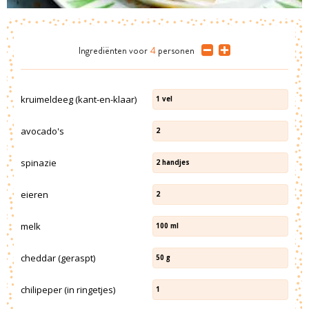
Ingrediënten
voor
4
personen
kruimeldeeg (kant-en-klaar)
1
vel
avocado's
2
spinazie
2
handjes
eieren
2
melk
100
ml
cheddar (geraspt)
50
g
chilipeper (in ringetjes)
1