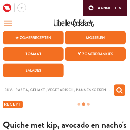
AANMELDEN
BEZOEK ONZE ANDERE WEBSITES
☀️ ZOMERRECEPTEN
MOSSELEN
RECEPTEN
TOMAAT
🍹 ZOMERDRANKJES
WEEKMENU
SALADES
CHAT MET MAIA
INSPIRATIE
MIJN BEWAARDE RECEPTEN
RECEPT
Quiche met kip, avocado en nacho's