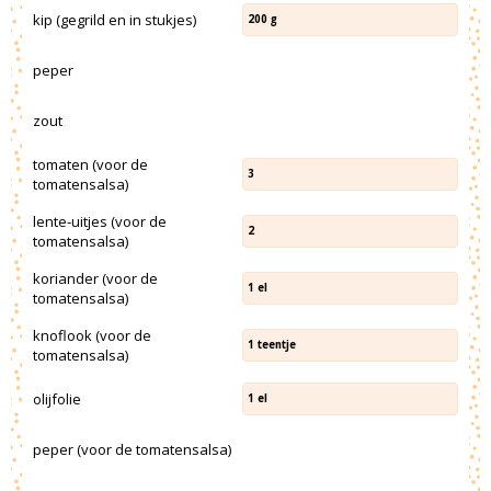
kip (gegrild en in stukjes)
200
g
peper
zout
tomaten (voor de
3
tomatensalsa)
lente-uitjes (voor de
2
tomatensalsa)
koriander (voor de
1
el
tomatensalsa)
knoflook (voor de
1
teentje
tomatensalsa)
olijfolie
1
el
peper (voor de tomatensalsa)