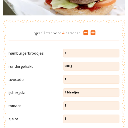
Ingrediënten
voor
4
personen
hamburgerbroodjes
4
rundergehakt
500
g
avocado
1
ijsbergsla
4
blaadjes
tomaat
1
sjalot
1