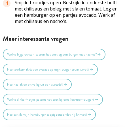
Snij de broodjes open. Bestrijk de onderste helft
4
met chilisaus en beleg met sla en tomaat. Leg er
een hamburger op en partjes avocado. Werk af
met chilisaus en nacho's.
Meer interessante vragen
Welke bijgerechten passen het best bij een burger met nacho's?
Hoe voorkom ik dat de avocado op mijn burger bruin wordt?
Hoe haal ik de pit veilig uit een avocado?
Welke dikke frietjes passen het best bij een Tex-mex-burger?
Hoe bak ik mijn hamburger sappig zonder dat hij krimpt?