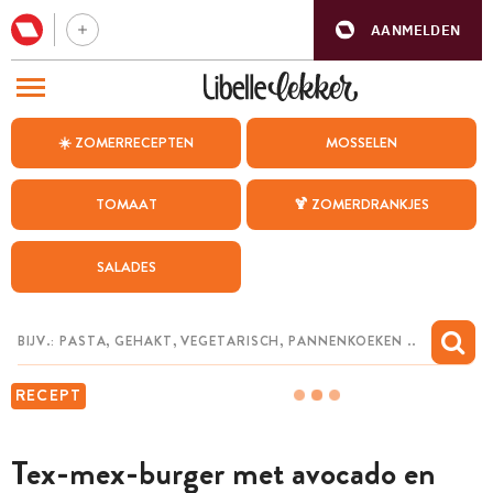
AANMELDEN
BEZOEK ONZE ANDERE WEBSITES
☀️ ZOMERRECEPTEN
MOSSELEN
RECEPTEN
TOMAAT
🍹 ZOMERDRANKJES
WEEKMENU
SALADES
CHAT MET MAIA
INSPIRATIE
MIJN BEWAARDE RECEPTEN
RECEPT
Tex-mex-burger met avocado en