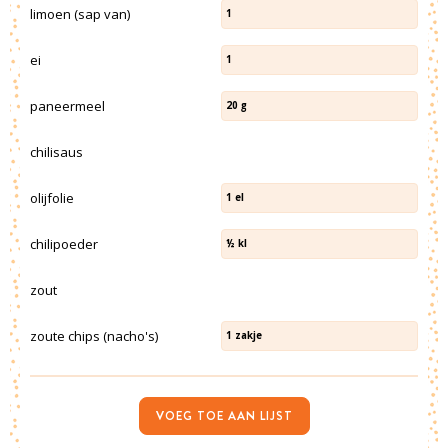
limoen (sap van)
1
ei
1
paneermeel
20
g
chilisaus
olijfolie
1
el
chilipoeder
½
kl
zout
zoute chips (nacho's)
1
zakje
VOEG TOE AAN LIJST