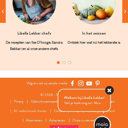
Libelle Lekker chefs
In het seizoen
De recepten van Ilse D’hooge, Sandra
Ontdek hier wat nú het lekkerste is.
Bekkari en al onze andere chefs.
Volg ons ook op sociale media:
© 2026 - Roularta Media Group
Welkom bij Libelle Lekker!
Privacy
Gebruiksvoorwaarden
Cookies
Cookies instellingen
Stel je kookvraag aan Maia...
AI: redactioneel charter
Contact
FAQ
Wedstrijdreglement
Abonneren
Adverteren
Onze zusterwebsites