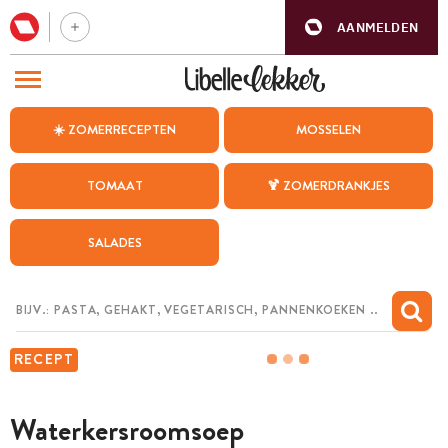
AANMELDEN
BEZOEK ONZE ANDERE WEBSITES
☀️ ZOMERRECEPTEN
MOSSELEN
RECEPTEN
TOMAAT
🍹 ZOMERDRANKJES
WEEKMENU
SALADES
CHAT MET MAIA
INSPIRATIE
MIJN BEWAARDE RECEPTEN
RECEPT
Waterkersroomsoep