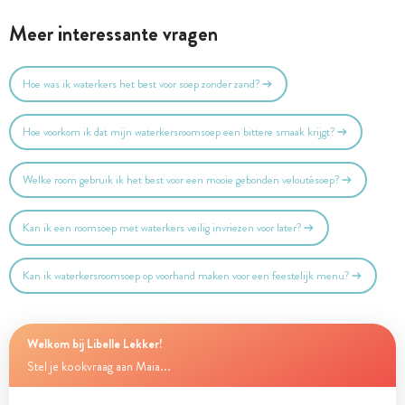
Meer interessante vragen
Hoe was ik waterkers het best voor soep zonder zand?
Hoe voorkom ik dat mijn waterkersroomsoep een bittere smaak krijgt?
Welke room gebruik ik het best voor een mooie gebonden veloutésoep?
Kan ik een roomsoep met waterkers veilig invriezen voor later?
Kan ik waterkersroomsoep op voorhand maken voor een feestelijk menu?
Welkom bij Libelle Lekker!
Stel je kookvraag aan Maia...