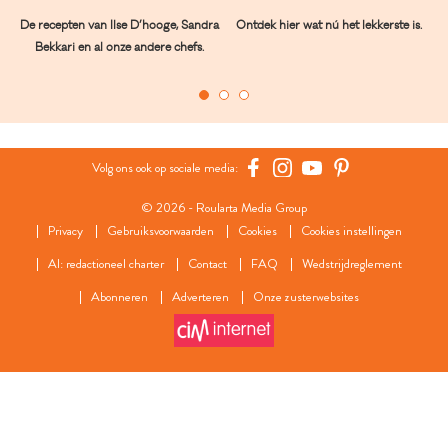
De recepten van Ilse D’hooge, Sandra
Ontdek hier wat nú het lekkerste is.
Bekkari en al onze andere chefs.
Volg ons ook op sociale media:
© 2026 - Roularta Media Group
Privacy
Gebruiksvoorwaarden
Cookies
Cookies instellingen
AI: redactioneel charter
Contact
FAQ
Wedstrijdreglement
Abonneren
Adverteren
Onze zusterwebsites