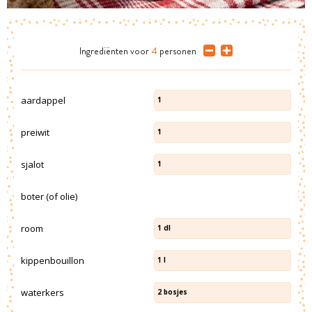
Ingrediënten
voor
4
personen
aardappel
1
preiwit
1
sjalot
1
boter (of olie)
room
1
dl
kippenbouillon
1
l
waterkers
2
bosjes