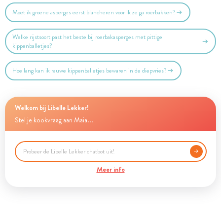
Moet ik groene asperges eerst blancheren voor ik ze ga roerbakken?
Welke rijstsoort past het beste bij roerbakasperges met pittige
kippenballetjes?
Hoe lang kan ik rauwe kippenballetjes bewaren in de diepvries?
Welkom bij Libelle Lekker!
Stel je kookvraag aan Maia...
Meer info