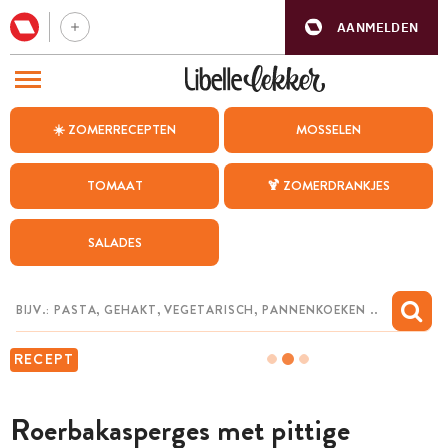
AANMELDEN
BEZOEK ONZE ANDERE WEBSITES
☀️ ZOMERRECEPTEN
MOSSELEN
RECEPTEN
TOMAAT
🍹 ZOMERDRANKJES
WEEKMENU
SALADES
CHAT MET MAIA
INSPIRATIE
MIJN BEWAARDE RECEPTEN
RECEPT
Roerbakasperges met pittige