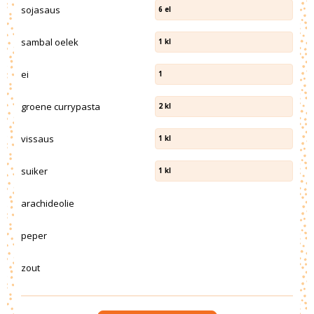
sojasaus
6
el
sambal oelek
1
kl
ei
1
groene currypasta
2
kl
vissaus
1
kl
suiker
1
kl
arachideolie
peper
zout