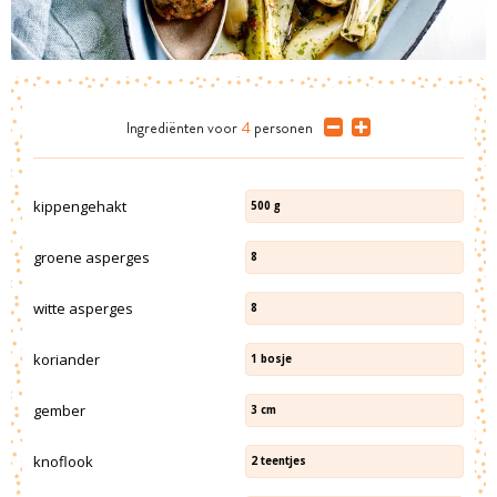
Ingrediënten
voor
4
personen
kippengehakt
500
g
groene asperges
8
witte asperges
8
koriander
1
bosje
gember
3
cm
knoflook
2
teentjes