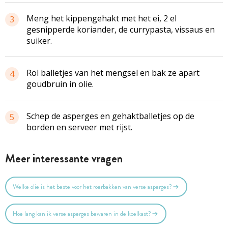
Meng het
kippengehakt
met het ei, 2 el
3
gesnipperde koriander, de
currypasta
, vissaus en
suiker.
Rol balletjes van het mengsel en bak ze apart
4
goudbruin in olie.
Schep de asperges en gehaktballetjes op de
5
borden en serveer met rijst.
Meer interessante vragen
Welke olie is het beste voor het roerbakken van verse asperges?
Hoe lang kan ik verse asperges bewaren in de koelkast?