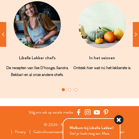
Libelle Lekker chefs
In het seizoen
De recepten van Ilse D’hooge, Sandra
Ontdek hier wat nú het lekkerste is.
Bekkari en al onze andere chefs.
Volg ons ook op sociale media:
© 2026 - Roularta Media Group
Welkom bij Libelle Lekker!
Privacy
Gebruiksvoorwaarden
Cookies
Cookies instellingen
Stel je kookvraag aan Maia...