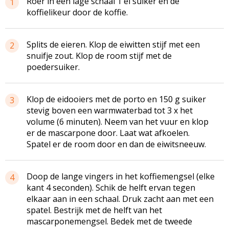
Roer in een lage schaal 1 el suiker en de
1
koffielikeur door de koffie.
Splits de eieren. Klop de eiwitten stijf met een
2
snuifje zout. Klop de room stijf met de
poedersuiker.
Klop de eidooiers met de porto en 150 g suiker
3
stevig boven een warmwaterbad tot 3 x het
volume (6 minuten). Neem van het vuur en klop
er de mascarpone door. Laat wat afkoelen.
Spatel er de room door en dan de eiwitsneeuw.
Doop de lange vingers in het koffiemengsel (elke
4
kant 4 seconden). Schik de helft ervan tegen
elkaar aan in een schaal. Druk zacht aan met een
spatel. Bestrijk met de helft van het
mascarponemengsel. Bedek met de tweede