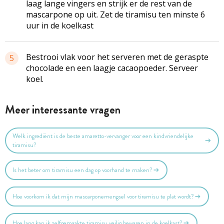
laag lange vingers en strijk er de rest van de
mascarpone op uit. Zet de tiramisu ten minste 6
uur in de koelkast
Bestrooi vlak voor het serveren met de geraspte
5
chocolade en een laagje cacaopoeder. Serveer
koel.
Meer interessante vragen
Welk ingrediënt is de beste amaretto-vervanger voor een kindvriendelijke
tiramisu?
Is het beter om tiramisu een dag op voorhand te maken?
Hoe voorkom ik dat mijn mascarponemengsel voor tiramisu te plat wordt?
Hoe lang kan ik zelfgemaakte tiramisu veilig bewaren in de koelkast?