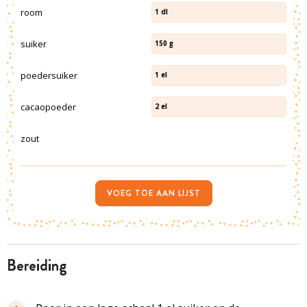
room
1
dl
suiker
150
g
poedersuiker
1
el
cacaopoeder
2
el
zout
VOEG TOE AAN LIJST
bereiding