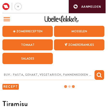
AANMELDEN
BEZOEK ONZE ANDERE WEBSITES
☀️ ZOMERRECEPTEN
MOSSELEN
RECEPTEN
TOMAAT
🍹 ZOMERDRANKJES
WEEKMENU
SALADES
CHAT MET MAIA
INSPIRATIE
MIJN BEWAARDE RECEPTEN
RECEPT
Tiramisu