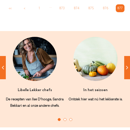
...
<<
<
1
873
874
875
876
877
Libelle Lekker chefs
In het seizoen
De recepten van Ilse D’hooge, Sandra
Ontdek hier wat nú het lekkerste is.
Bekkari en al onze andere chefs.