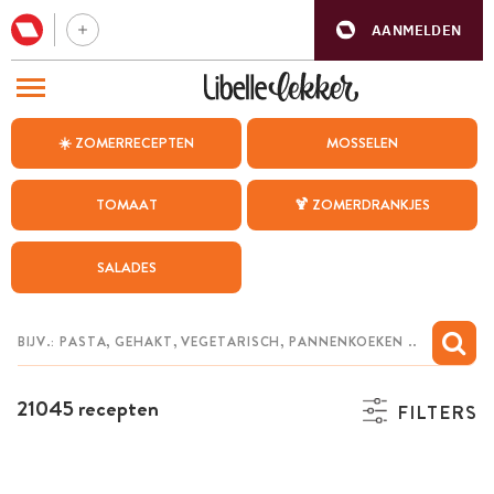
AANMELDEN
BEZOEK ONZE ANDERE WEBSITES
☀️ ZOMERRECEPTEN
MOSSELEN
RECEPTEN
TOMAAT
🍹 ZOMERDRANKJES
WEEKMENU
SALADES
CHAT MET MAIA
INSPIRATIE
MIJN BEWAARDE RECEPTEN
21045 recepten
FILTERS