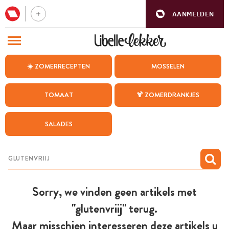
AANMELDEN
BEZOEK ONZE ANDERE WEBSITES
☀️ ZOMERRECEPTEN
MOSSELEN
RECEPTEN
TOMAAT
🍹 ZOMERDRANKJES
WEEKMENU
SALADES
CHAT MET MAIA
INSPIRATIE
MIJN BEWAARDE RECEPTEN
Sorry, we vinden geen artikels met
"glutenvriij" terug.
Maar misschien interesseren deze artikels u