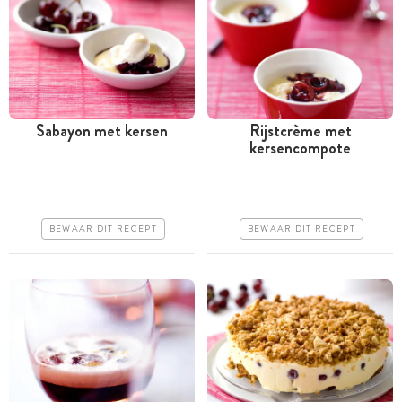
Sabayon met kersen
Rijstcrème met
kersencompote
Meer dan 1 uur
Meer dan 1 uur
Goedkoop
Goedkoop
Makkelijk
Makkelijk
BEWAAR DIT RECEPT
BEWAAR DIT RECEPT