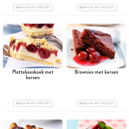
Makkelijk
Makkelijk
BEWAAR DIT RECEPT
BEWAAR DIT RECEPT
Plattekaaskoek met
Brownies met kersen
kersen
Meer dan 1 uur
Tussen 30 minuten en 1
uur
Iets duurder
Goedkoop
Makkelijk
BEWAAR DIT RECEPT
BEWAAR DIT RECEPT
Makkelijk