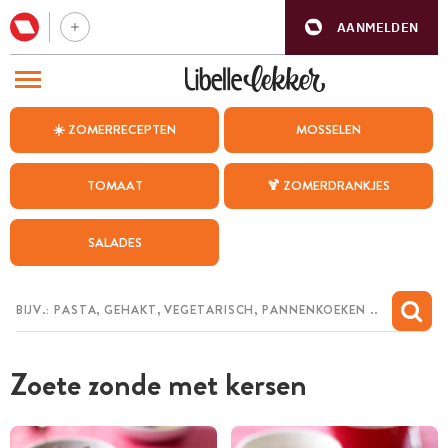
AANMELDEN
BEZOEK ONZE ANDERE WEBSITES
☀️ ZOMERRECEPTEN
MOSSELEN
RECEPTEN
TOMAAT
🍹 ZOMERDRANKJES
WEEKMENU
SALADES
CHAT MET MAIA
INSPIRATIE
MIJN BEWAARDE RECEPTEN
Zoete zonde met kersen