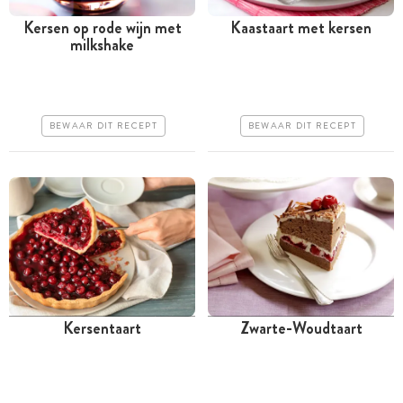
Kersen op rode wijn met
Kaastaart met kersen
milkshake
Tussen 30 minuten en 1
Meer dan 1 uur
uur
Iets duurder
Iets duurder
Makkelijk
BEWAAR DIT RECEPT
BEWAAR DIT RECEPT
Makkelijk
Kersentaart
Zwarte-Woudtaart
Meer dan 1 uur
Meer dan 1 uur
Goedkoop
Goedkoop