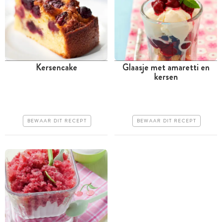
Kersencake
Glaasje met amaretti en
kersen
Meer dan 1 uur
Minder dan 30 minuten
Iets duurder
Iets duurder
Makkelijk
Makkelijk
BEWAAR DIT RECEPT
BEWAAR DIT RECEPT