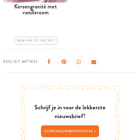
Kersengranité met
vanilleroom
Meer dan 1 uur
Goedkoop
Makkelijk
BEWAAR DIT RECEPT
DEEL DIT ARTIKEL
Schrijf je in voor de lekkerste
nieuwsbrief!
JOUW NIEUWSBRIEFKEUZE >