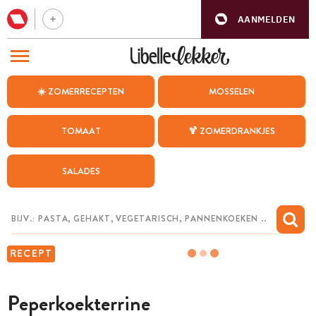
AANMELDEN
BEZOEK ONZE ANDERE WEBSITES
☀️ ZOMERRECEPTEN
MOSSELEN
RECEPTEN
TOMAAT
🍹 ZOMERDRANKJES
WEEKMENU
SALADES
CHAT MET MAIA
INSPIRATIE
MIJN BEWAARDE RECEPTEN
RECEPT
Peperkoekterrine