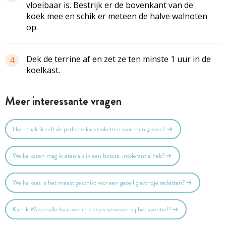
vloeibaar is. Bestrijk er de bovenkant van de
koek mee en schik er meteen de halve walnoten
op.
Dek de terrine af en zet ze ten minste 1 uur in de
4
koelkast.
Meer interessante vragen
Hoe maak ik zelf de perfecte kaaskroketten voor mijn gasten?
Welke kazen mag ik eten als ik een lactose-intolerantie heb?
Welke kaas is het meest geschikt voor een gezellig avondje racletten?
Kan ik Westmalle-kaas ook in blokjes serveren bij het aperitief?