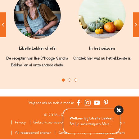
Libelle Lekker chefs
In het seizoen
De recepten van Ilse D’hooge, Sandra
Ontdek hier wat nú het lekkerste is.
Bekkari en al onze andere chefs.
Volg ons ook op sociale media:
© 2026 - Roularta Media Group
Welkom bij Libelle Lekker!
Privacy
Gebruiksvoorwaarden
Cookies
Cookies instellingen
Stel je kookvraag aan Maia...
AI: redactioneel charter
Contact
FAQ
Wedstrijdreglement