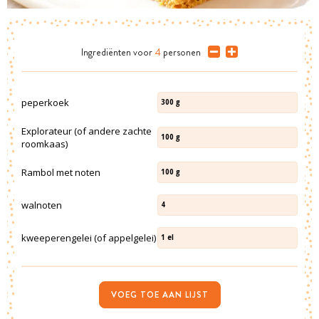
Ingrediënten
voor
4
personen
peperkoek
300
g
Explorateur (of andere zachte
100
g
roomkaas)
Rambol met noten
100
g
walnoten
4
kweeperengelei (of appelgelei)
1
el
VOEG TOE AAN LIJST