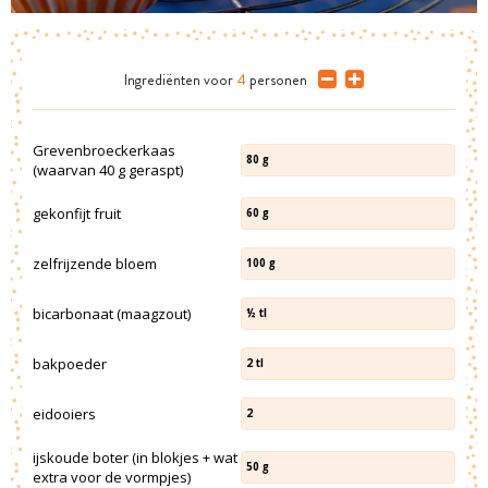
Ingrediënten
voor
4
personen
Grevenbroeckerkaas
80
g
(waarvan 40 g geraspt)
gekonfijt fruit
60
g
zelfrijzende bloem
100
g
bicarbonaat (maagzout)
½
tl
bakpoeder
2
tl
eidooiers
2
ijskoude boter (in blokjes + wat
50
g
extra voor de vormpjes)