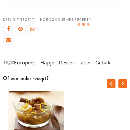
DEEL DIT RECEPT
HOE VOND JE HET RECEPT?
Tags:
Europees
Hapje
Dessert
Zoet
Gebak
Of een ander recept?