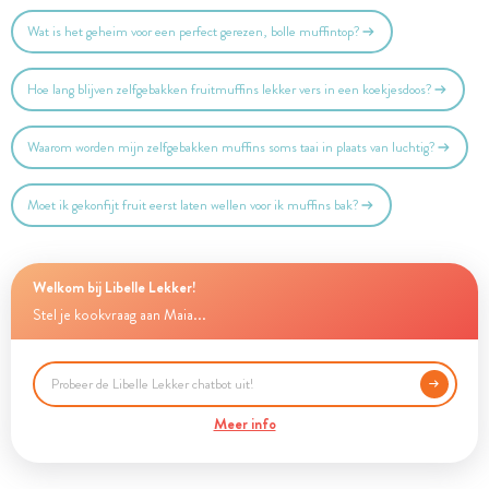
Wat is het geheim voor een perfect gerezen, bolle muffintop?
Hoe lang blijven zelfgebakken fruitmuffins lekker vers in een koekjesdoos?
Waarom worden mijn zelfgebakken muffins soms taai in plaats van luchtig?
Moet ik gekonfijt fruit eerst laten wellen voor ik muffins bak?
Welkom bij Libelle Lekker!
Stel je kookvraag aan Maia...
Meer info