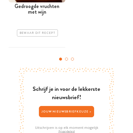
Gedroogde vruchten
H
met wijn
BEWAAR DIT RECEPT
Schrijf je in voor de lekkerste
nieuwsbrief!
JOUW NIEUWSBRIEFKEUZE >
Uitschrijven is op elk moment mogelijk
Privacybeleid