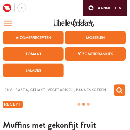
AANMELDEN
BEZOEK ONZE ANDERE WEBSITES
☀️ ZOMERRECEPTEN
MOSSELEN
RECEPTEN
TOMAAT
🍹 ZOMERDRANKJES
WEEKMENU
SALADES
CHAT MET MAIA
INSPIRATIE
MIJN BEWAARDE RECEPTEN
RECEPT
Muffins met gekonfijt fruit