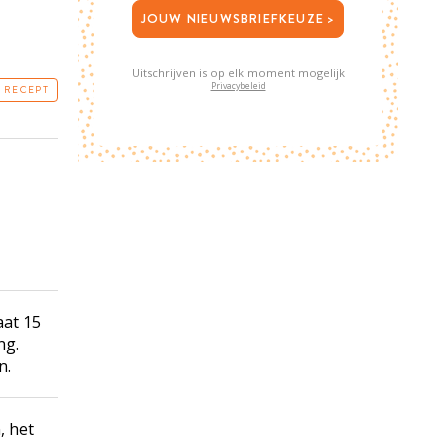
JOUW NIEUWSBRIEFKEUZE >
Uitschrijven is op elk moment mogelijk
Privacybeleid
T RECEPT
aat 15
ng.
n.
, het