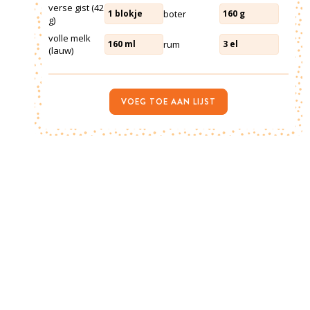
verse gist (42
boter
1
blokje
160
g
g)
volle melk
rum
160
ml
3
el
(lauw)
VOEG TOE AAN LIJST