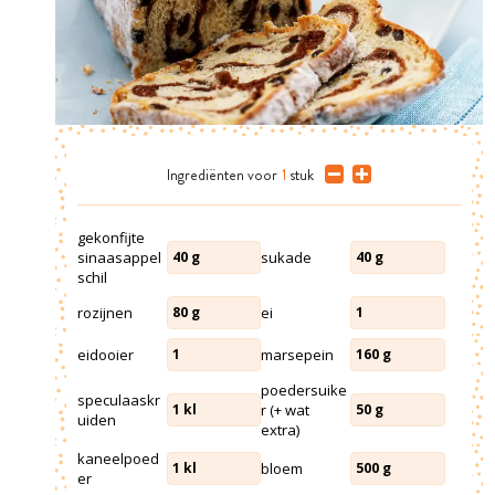
Ingrediënten
voor
1
stuk
gekonfijte
sinaasappel
sukade
40
g
40
g
schil
rozijnen
ei
80
g
1
eidooier
marsepein
1
160
g
poedersuike
speculaaskr
r (+ wat
1
kl
50
g
uiden
extra)
kaneelpoed
bloem
1
kl
500
g
er