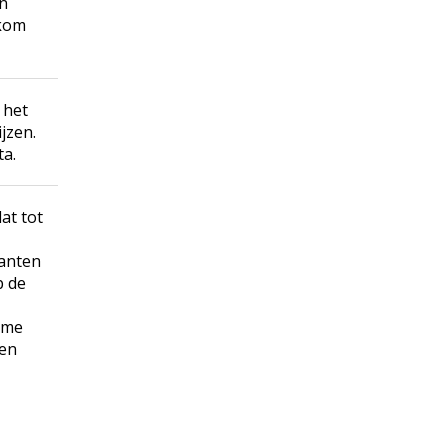
en
 kom
 het
jzen.
a.
at tot
kanten
p de
rme
 en