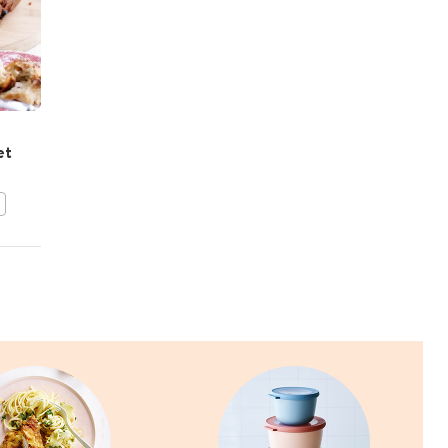
Gehaktkoek met paprika
et
BEWAAR DIT RECEPT