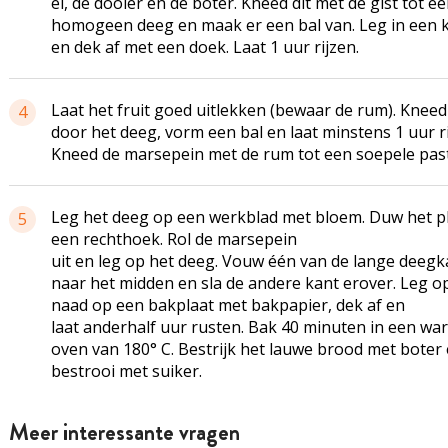
ei, de dooier en de boter. Kneed dit met de gist tot e
homogeen deeg en maak er een bal van. Leg in een
en dek af met een doek. Laat 1 uur rijzen.
Laat het fruit goed uitlekken (bewaar de rum). Kneed
4
door het deeg, vorm een bal en laat minstens 1 uur ri
Kneed de marsepein met de rum tot een soepele past
Leg het deeg op een werkblad met bloem. Duw het pl
5
een rechthoek. Rol de marsepein
uit en leg op het deeg. Vouw één van de lange deeg
naar het midden en sla de andere kant erover. Leg o
naad op een bakplaat met bakpapier, dek af en
laat anderhalf uur rusten. Bak 40 minuten in een wa
oven van 180° C. Bestrijk het lauwe brood met boter
bestrooi met suiker.
Meer interessante vragen