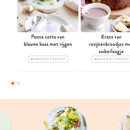
Panna cotta van
Krans van
blauwe kaas met vijgen
rozijnenbroodjes m
suikerlaagje
BEWAAR DIT RECEPT
BEWAAR DIT RECEPT