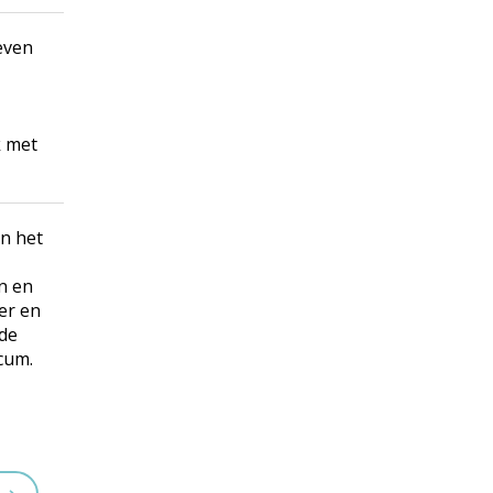
 even
k met
an het
n en
ver en
 de
icum.