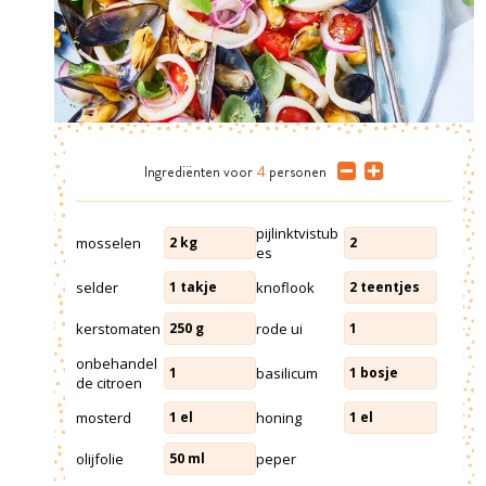
Ingrediënten
voor
4
personen
pijlinktvistub
mosselen
2
kg
2
es
selder
knoflook
1
takje
2
teentjes
kerstomaten
rode ui
250
g
1
onbehandel
basilicum
1
1
bosje
de citroen
mosterd
honing
1
el
1
el
olijfolie
peper
50
ml