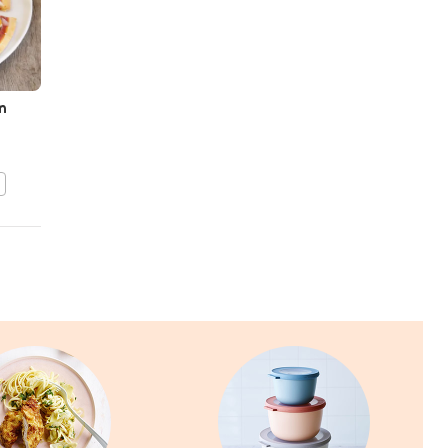
NATALIE
PEETERS
n
Frittata met Italiaanse
balletjes
BEWAAR DIT RECEPT