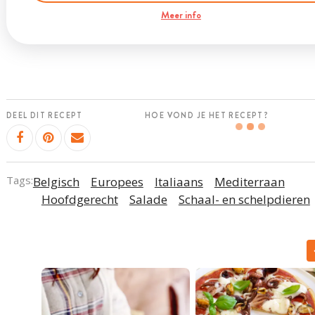
Meer info
DEEL DIT RECEPT
HOE VOND JE HET RECEPT?
Tags:
Belgisch
Europees
Italiaans
Mediterraan
Hoofdgerecht
Salade
Schaal- en schelpdieren