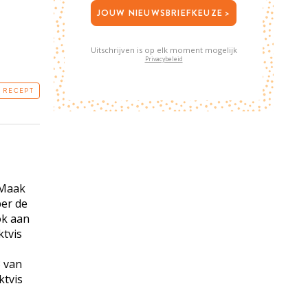
JOUW NIEUWSBRIEFKEUZE >
Uitschrijven is op elk moment mogelijk
Privacybeleid
T RECEPT
 Maak
per de
ok aan
ktvis
 van
ktvis