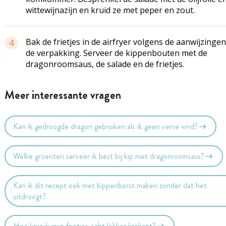
wittewijnazijn en kruid ze met peper en zout.
Bak de frietjes in de airfryer volgens de aanwijzinge
4
de verpakking. Serveer de kippenbouten met de
dragonroomsaus, de salade en de frietjes.
Meer interessante vragen
Kan ik gedroogde dragon gebruiken als ik geen verse vind?
Welke groenten serveer ik best bij kip met dragonroomsaus?
Kan ik dit recept ook met kippenborst maken zonder dat het
uitdroogt?
Hoe krijg ik mijn frietjes echt lekker krokant?