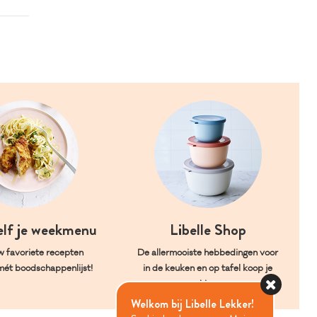
elf je weekmenu
Libelle Shop
w favoriete recepten
De allermooiste hebbedingen voor
mét boodschappenlijst!
in de keuken en op tafel koop je
hier.
Welkom bij Libelle Lekker!