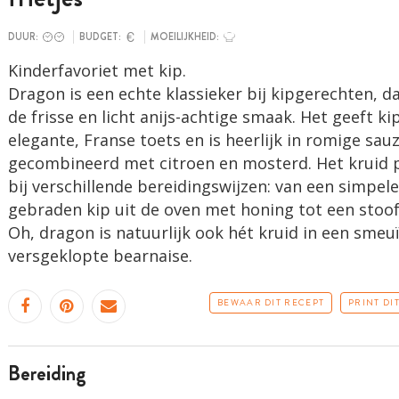
DUUR:
BUDGET:
MOEILIJKHEID:
Kinderfavoriet met kip.
Dragon is een echte klassieker bij kip­gerechten, da
de frisse en licht anijs-achtige smaak. Het geeft ki
elegante, Franse toets en is heerlijk in romige sau
gecombineerd met citroen en mosterd. Het kruid 
bij ­verschillende bereidingswijzen: van een simpele
gebraden kip uit de oven met honing tot een stoof
Oh, dragon is natuurlijk ook hét kruid in een smeu
versgeklopte bearnaise.
BEWAAR DIT RECEPT
PRINT DI
bereiding