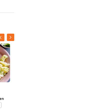
NATALIE
PEETERS
Tomaat-tonijn met verse
frietjes
len
BEWAAR DIT RECEPT