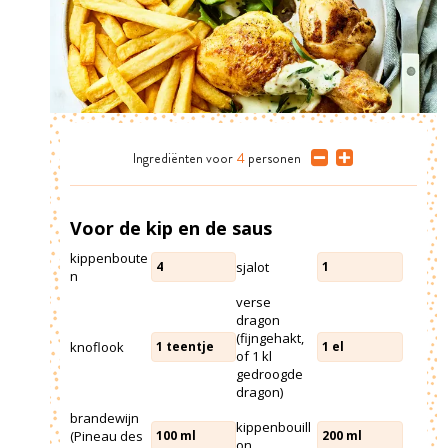
Ingrediënten
voor
4
personen
Voor de kip en de saus
kippenboute
sjalot
4
1
n
verse
dragon
(fijngehakt,
knoflook
1
teentje
1
el
of 1 kl
gedroogde
dragon)
brandewijn
kippenbouill
(Pineau des
100
ml
200
ml
on