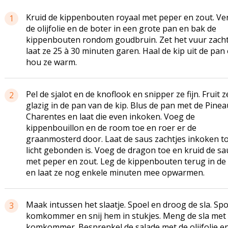
Kruid de kippenbouten royaal met peper en zout. Ver
1
de olijfolie en de boter in een grote pan en bak de
kippenbouten rondom goudbruin. Zet het vuur zach
laat ze 25 à 30 minuten garen. Haal de kip uit de pan
hou ze warm.
Pel de sjalot en de knoflook en snipper ze fijn. Fruit z
2
glazig in de pan van de kip. Blus de pan met de Pinea
Charentes en laat die even inkoken. Voeg de
kippenbouillon en de room toe en roer er de
graanmosterd door. Laat de saus zachtjes inkoken to
licht gebonden is. Voeg de dragon toe en kruid de sa
met peper en zout. Leg de kippenbouten terug in de
en laat ze nog enkele minuten mee opwarmen.
Maak intussen het slaatje. Spoel en droog de sla. Spo
3
komkommer en snij hem in stukjes. Meng de sla met
komkommer. Besprenkel de salade met de olijfolie e