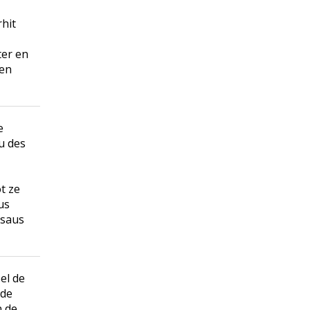
hit
ter en
 en
e
u des
t ze
us
 saus
el de
 de
n de