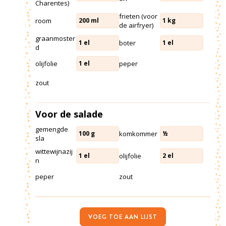
Charentes)
frieten (voor
room
200
ml
1
kg
de airfryer)
graanmoster
boter
1
el
1
el
d
olijfolie
peper
1
el
zout
Voor de salade
gemengde
komkommer
100
g
½
sla
wittewijnazij
olijfolie
1
el
2
el
n
peper
zout
VOEG TOE AAN LIJST