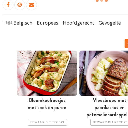
Tags:
Belgisch
Europees
Hoofdgerecht
Gevogelte
Bloemkoolroosjes
Vleesbrood met
met spek en puree
paprikasaus en
peterselieaardappe
BEWAAR DIT RECEPT
BEWAAR DIT RECEPT