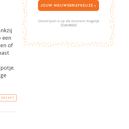
JOUW NIEUWSBRIEFKEUZE >
Uitschrijven is op elk moment mogelijk
Privacybeleid
nkzij
p een
zen of
past
potje.
ïge
T RECEPT