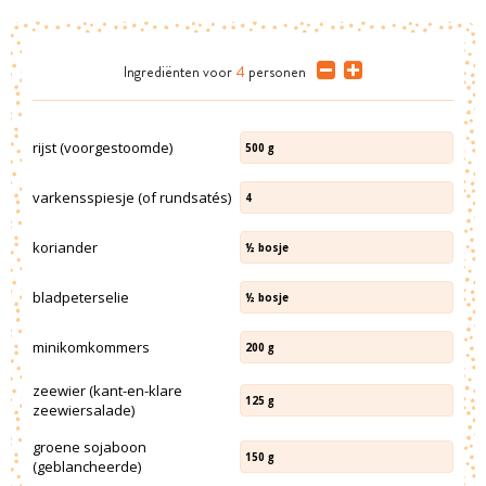
Ingrediënten
voor
4
personen
rijst (voorgestoomde)
500
g
varkensspiesje (of rundsatés)
4
koriander
½
bosje
bladpeterselie
½
bosje
minikomkommers
200
g
zeewier (kant-en-klare
125
g
zeewiersalade)
groene sojaboon
150
g
(geblancheerde)