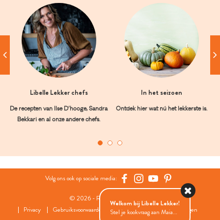
Libelle Lekker chefs
In het seizoen
De recepten van Ilse D’hooge, Sandra
Ontdek hier wat nú het lekkerste is.
Bekkari en al onze andere chefs.
Volg ons ook op sociale media:
© 2026 - Roularta Media Group
Welkom bij Libelle Lekker!
Privacy
Gebruiksvoorwaarden
Cookies
Cookies instellingen
Stel je kookvraag aan Maia...