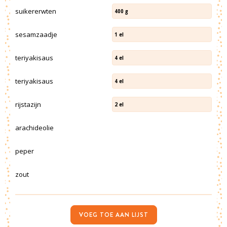
suikererwten
400
g
sesamzaadje
1
el
teriyakisaus
4
el
teriyakisaus
4
el
rijstazijn
2
el
arachideolie
peper
zout
VOEG TOE AAN LIJST