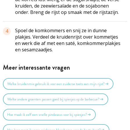
kruiden, de zeewiersalade en de sojabonen
onder. Breng de rijst op smaak met de rijstazijn.
Spoel de komkommers en snij ze in dunne
4
plakjes. Verdeel de kruidenrijst over kommetjes
en werk die af met een saté, komkommerplakjes
en sesamzaadjes.
Meer interessante vragen
Welke kruidenmix gebruik ik voor een zuiderse toets aan mijn rijst?
Welke andere groenten passen goed bij spiesjes op de barbecue?
Hoe maak ik zelf een snelle pindasaus voor bij spiesjes?
Hoe lang moet ik verse sojabonen blancheren voor de beste beet?