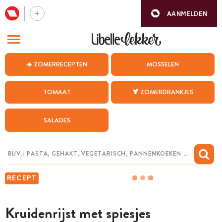
AANMELDEN
BEZOEK ONZE ANDERE WEBSITES
☀️ ZOMERRECEPTEN
MOSSELEN
RECEPTEN
TOMAAT
🍹 ZOMERDRANKJES
WEEKMENU
SALADES
CHAT MET MAIA
INSPIRATIE
MIJN BEWAARDE RECEPTEN
RECEPT
Kruidenrijst met spiesjes