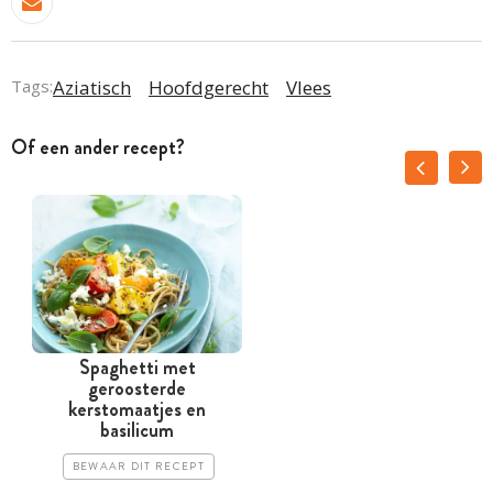
Tags:
Aziatisch
Hoofdgerecht
Vlees
Of een ander recept?
Spaghetti met
geroosterde
kerstomaatjes en
k
basilicum
BEWAAR DIT RECEPT