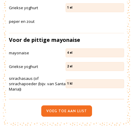
Griekse yoghurt
1
el
peper en zout
Voor de pittige mayonaise
mayonaise
4
el
Griekse yoghurt
2
el
srirachasaus (of
srirachapoeder (bijv. van Santa
1
kl
Maria))
VOEG TOE AAN LIJST