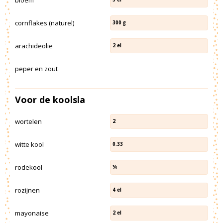
cornflakes (naturel)
300
g
arachideolie
2
el
peper en zout
Voor de koolsla
wortelen
2
witte kool
0.33
rodekool
¼
rozijnen
4
el
mayonaise
2
el