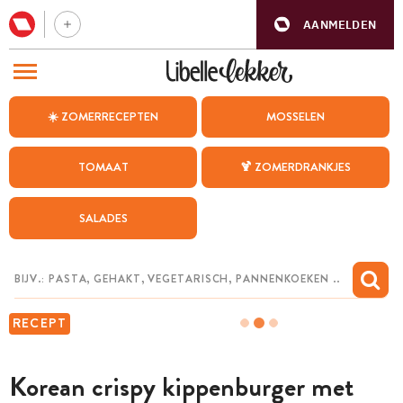
AANMELDEN
BEZOEK ONZE ANDERE WEBSITES
☀️ ZOMERRECEPTEN
MOSSELEN
RECEPTEN
TOMAAT
🍹 ZOMERDRANKJES
WEEKMENU
SALADES
CHAT MET MAIA
INSPIRATIE
MIJN BEWAARDE RECEPTEN
RECEPT
Korean crispy kippenburger met