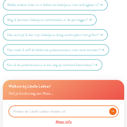
Welke andere witte vis is lekker als kabeljauw niet verkrijgbaar is?
Mag ik bevroren kabeljauw rechtstreeks in de pan leggen?
Hoe vermijd ik dat mijn kabeljauw droog wordt tijdens het grillen?
Hoe maak ik zelf de lekkerste puttanescasaus met verse tomaten?
Kan ik de puttanescasaus al een dag op voorhand klaarmaken?
Welkom bij Libelle Lekker!
Stel je kookvraag aan Maia...
Meer info