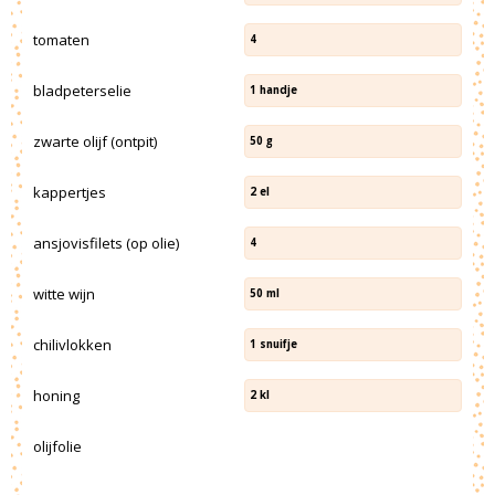
tomaten
4
bladpeterselie
1
handje
zwarte olijf (ontpit)
50
g
kappertjes
2
el
ansjovisfilets (op olie)
4
witte wijn
50
ml
chilivlokken
1
snuifje
honing
2
kl
olijfolie