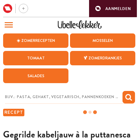
AANMELDEN
BEZOEK ONZE ANDERE WEBSITES
☀️ ZOMERRECEPTEN
MOSSELEN
RECEPTEN
TOMAAT
🍹 ZOMERDRANKJES
WEEKMENU
SALADES
CHAT MET MAIA
INSPIRATIE
MIJN BEWAARDE RECEPTEN
RECEPT
Gegrilde kabeljauw à la puttanesca