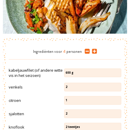
Ingrediënten
voor
4
personen
kabeljauwfilet (of andere witte
600
g
vis in het seizoen)
venkels
2
citroen
1
sjalotten
2
knoflook
2
teentjes