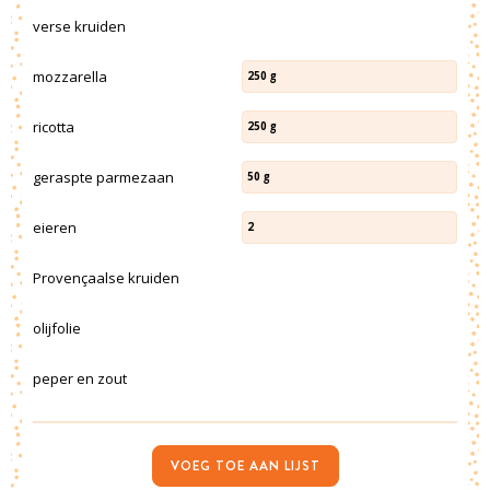
verse kruiden
mozzarella
250
g
ricotta
250
g
geraspte parmezaan
50
g
eieren
2
Provençaalse kruiden
olijfolie
peper en zout
VOEG TOE AAN LIJST