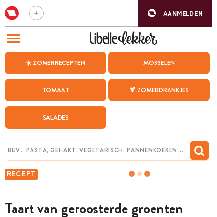
AANMELDEN
BEZOEK ONZE ANDERE WEBSITES
☀️ ZOMERRECEPTEN
MOSSELEN
RECEPTEN
TOMAAT
🍹 ZOMERDRANKJES
WEEKMENU
SALADES
CHAT MET MAIA
INSPIRATIE
MIJN BEWAARDE RECEPTEN
RECEPT
Taart van geroosterde groenten