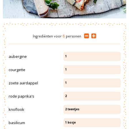
Ingrediënten
voor
6
personen
aubergine
1
courgette
1
zoete aardappel
1
rode paprika's
2
knoflook
2
teentjes
basilicum
1
bosje