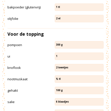
bakpoeder (glutenvrij)
1
tl
olijfolie
2
el
Voor de topping
pompoen
300
g
ui
1
knoflook
2
teentjes
nootmuskaat
½
tl
gehakt
100
g
salie
6
blaadjes