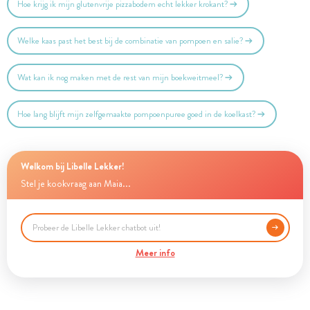
Hoe krijg ik mijn glutenvrije pizzabodem echt lekker krokant?
Welke kaas past het best bij de combinatie van pompoen en salie?
Wat kan ik nog maken met de rest van mijn boekweitmeel?
Hoe lang blijft mijn zelfgemaakte pompoenpuree goed in de koelkast?
Welkom bij Libelle Lekker!
Stel je kookvraag aan Maia...
Meer info