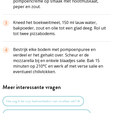
pompoencrème op smaak met nootmuskaat,
peper en zout.
Kneed het boekweitmeel, 150 ml lauw water,
3
bakpoeder, zout en olie tot een glad deeg. Rol uit
tot twee pizzabodems.
Bestrijk elke bodem met pompoenpuree en
4
verdeel er het gehakt over. Scheur er de
mozzarella bij en enkele blaadjes salie. Bak 15
minuten op 210°C en werk af met verse salie en
eventueel chilivlokken.
Meer interessante vragen
Hoe zorg ik dat mijn boekweitbodem niet uit elkaar valt?