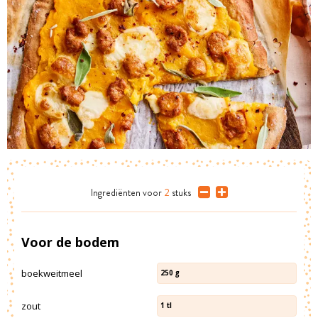
Ingrediënten
voor
2
stuks
Voor de bodem
boekweitmeel
250
g
zout
1
tl