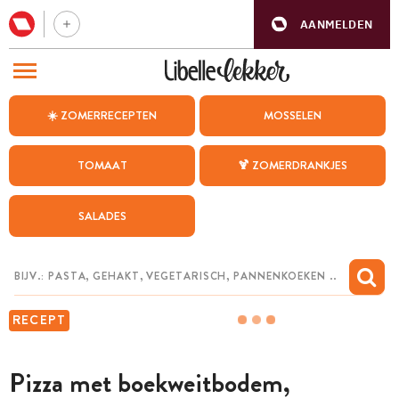
AANMELDEN
BEZOEK ONZE ANDERE WEBSITES
☀️ ZOMERRECEPTEN
MOSSELEN
RECEPTEN
TOMAAT
🍹 ZOMERDRANKJES
WEEKMENU
SALADES
CHAT MET MAIA
INSPIRATIE
MIJN BEWAARDE RECEPTEN
RECEPT
Pizza met boekweitbodem,