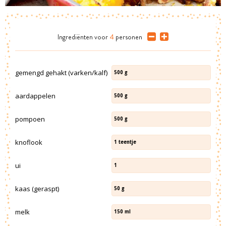
Ingrediënten
voor
4
personen
gemengd gehakt (varken/kalf)
500
g
aardappelen
500
g
pompoen
500
g
knoflook
1
teentje
ui
1
kaas (geraspt)
50
g
melk
150
ml