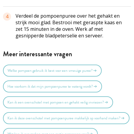
Verdeel de pompoenpuree over het gehakt en
4
strijk mooi glad. Bestrooi met geraspte kaas en
zet 15 minuten in de oven. Werk af met
gesnipperde bladpeterselie en serveer.
Meer interessante vragen
Welke pompoen gebruik ik best voor een smeuïge puree?
Hoe voorkom ik dat mijn pompoenpuree te waterig wordt?
Kan ik een ovenschotel met pompoen en gehakt veilig invriezen?
Kan ik deze ovenschotel met pompoenpuree makkelijk op voorhand maken?