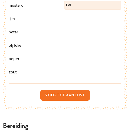
mosterd
1
el
tijm
boter
olijfolie
peper
zout
VOEG TOE AAN LIJST
bereiding