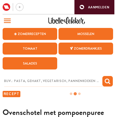
AANMELDEN
BEZOEK ONZE ANDERE WEBSITES
☀️ ZOMERRECEPTEN
MOSSELEN
RECEPTEN
TOMAAT
🍹 ZOMERDRANKJES
WEEKMENU
SALADES
CHAT MET MAIA
INSPIRATIE
MIJN BEWAARDE RECEPTEN
RECEPT
Ovenschotel met pompoenpuree