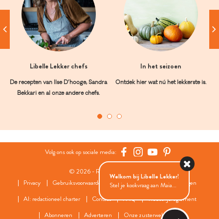
Libelle Lekker chefs
In het seizoen
De recepten van Ilse D’hooge, Sandra
Ontdek hier wat nú het lekkerste is.
Bekkari en al onze andere chefs.
Volg ons ook op sociale media:
© 2026 - Roularta Media Group
Welkom bij Libelle Lekker!
Privacy
Gebruiksvoorwaarden
Cookies
Cookies instellingen
Stel je kookvraag aan Maia...
AI: redactioneel charter
Contact
FAQ
Wedstrijdreglement
Abonneren
Adverteren
Onze zusterwebsites