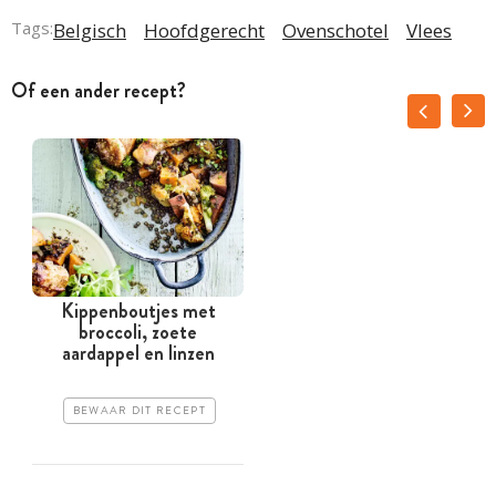
Tags:
Belgisch
Hoofdgerecht
Ovenschotel
Vlees
Of een ander recept?
Kippenboutjes met
broccoli, zoete
aardappel en linzen
BEWAAR DIT RECEPT