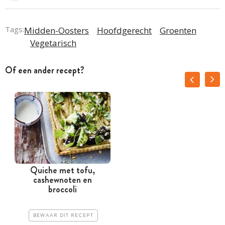
Tags:
Midden-Oosters
Hoofdgerecht
Groenten
Vegetarisch
Of een ander recept?
Quiche met tofu,
P
cashewnoten en
broccoli
BEWAAR DIT RECEPT