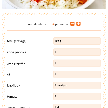
Ingrediënten
voor
4
personen
tofu (stevige)
150
g
rode paprika
1
gele paprika
1
ui
1
knoflook
2
teentjes
tomaten
2
geraspt gember
1
el