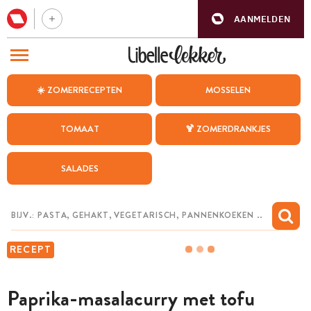
AANMELDEN
BEZOEK ONZE ANDERE WEBSITES
☀️ ZOMERRECEPTEN
MOSSELEN
RECEPTEN
TOMAAT
🍹 ZOMERDRANKJES
WEEKMENU
SALADES
CHAT MET MAIA
INSPIRATIE
MIJN BEWAARDE RECEPTEN
RECEPT
Paprika-masalacurry met tofu