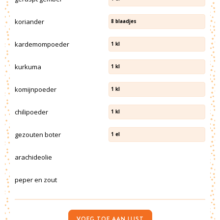
koriander
8
blaadjes
kardemompoeder
1
kl
kurkuma
1
kl
komijnpoeder
1
kl
chilipoeder
1
kl
gezouten boter
1
el
arachideolie
peper en zout
VOEG TOE AAN LIJST