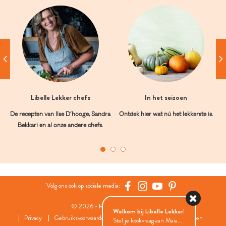
Libelle Lekker chefs
In het seizoen
De recepten van Ilse D’hooge, Sandra
Ontdek hier wat nú het lekkerste is.
Bekkari en al onze andere chefs.
Volg ons ook op sociale media:
© 2026 - Roularta Media Group
Welkom bij Libelle Lekker!
Privacy
Gebruiksvoorwaarden
Cookies
Cookies instellingen
Stel je kookvraag aan Maia...