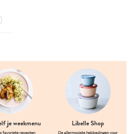
tonnatosaus en Italiaanse
ham
BEWAAR DIT RECEPT
elf je weekmenu
Libelle Shop
w favoriete recepten
De allermooiste hebbedingen voor