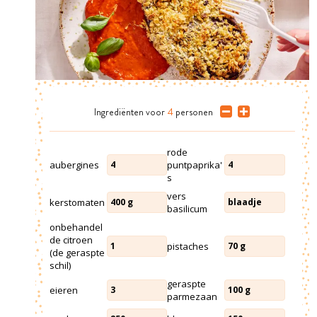
Ingrediënten
voor
4
personen
rode
aubergines
puntpaprika'
4
4
s
vers
kerstomaten
400
g
blaadje
basilicum
onbehandel
de citroen
pistaches
1
70
g
(de geraspte
schil)
geraspte
eieren
3
100
g
parmezaan