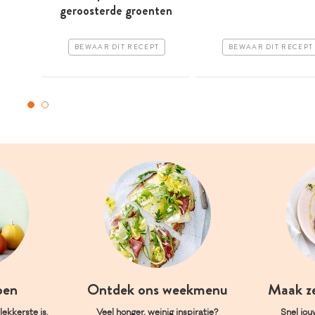
geroosterde groenten
BEWAAR DIT RECEPT
BEWAAR DIT RECEPT
oen
Ontdek ons weekmenu
Maak z
ekkerste is.
Veel honger, weinig inspiratie?
Snel jou