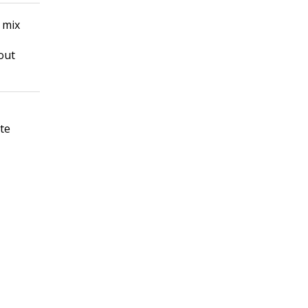
 mix
out
te