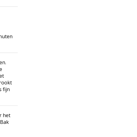
inuten
en.
e
et
rookt
 fijn
r het
 Bak