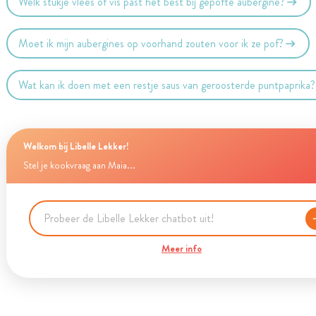
Welk stukje vlees of vis past het best bij gepofte aubergine?
Moet ik mijn aubergines op voorhand zouten voor ik ze pof?
Wat kan ik doen met een restje saus van geroosterde puntpaprika?
Welkom bij Libelle Lekker!
Stel je kookvraag aan Maia...
Meer info