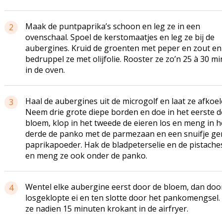
Maak de puntpaprika’s schoon en leg ze in een
2
ovenschaal. Spoel de kerstomaatjes en leg ze bij de
aubergines. Kruid de groenten met peper en zout en
bedruppel ze met olijfolie. Rooster ze zo’n 25 à 30 m
in de oven.
Haal de aubergines uit de microgolf en laat ze afkoel
3
Neem drie grote diepe borden en doe in het eerste d
bloem, klop in het tweede de eieren los en meng in h
derde de panko met de parmezaan en een snuifje ge
paprikapoeder. Hak de bladpeterselie en de pistaches
en meng ze ook onder de panko.
Wentel elke aubergine eerst door de bloem, dan doo
4
losgeklopte ei en ten slotte door het pankomengsel.
ze nadien 15 minuten krokant in de airfryer.