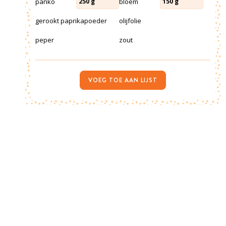
panko
bloem
250
g
150
g
gerookt paprikapoeder
olijfolie
peper
zout
VOEG TOE AAN LIJST