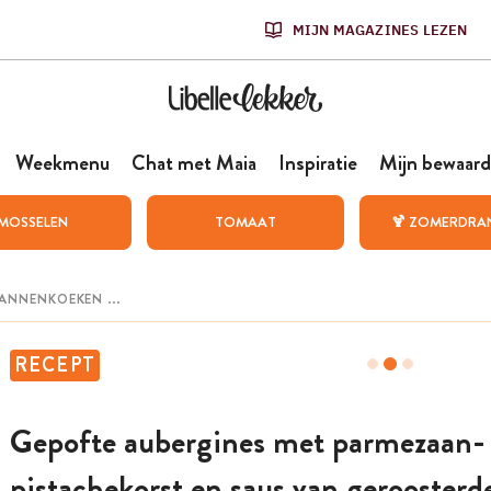
MIJN MAGAZINES LEZEN
Weekmenu
Chat met Maia
Inspiratie
Mijn bewaard
MOSSELEN
TOMAAT
🍹 ZOMERDRA
RECEPT
Gepofte aubergines met parmezaan-
pistachekorst en saus van geroosterd