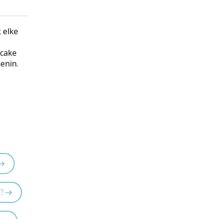
 elke
gcake
nenin.
e?