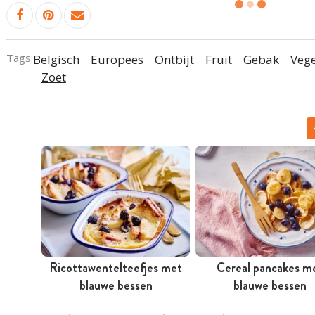
Tags:
Belgisch
Europees
Ontbijt
Fruit
Gebak
Vege
Zoet
Ricottawentelteefjes met
Cereal pancakes m
blauwe bessen
blauwe bessen