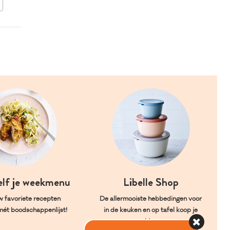
BEWAAR DIT RECEPT
elf je weekmenu
Libelle Shop
w favoriete recepten
De allermooiste hebbedingen voor
mét boodschappenlijst!
in de keuken en op tafel koop je
hier.