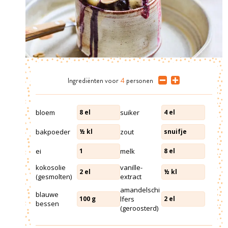
Ingrediënten
voor
4
personen
bloem
suiker
8
el
4
el
bakpoeder
zout
½
kl
snuifje
ei
melk
1
8
el
kokosolie
vanille-
2
el
½
kl
(gesmolten)
extract
amandelschi
blauwe
lfers
100
g
2
el
bessen
(geroosterd)