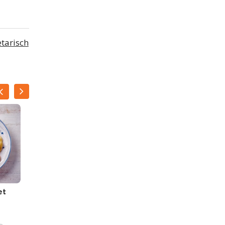
tarisch
et
Overnight oats met
chocolade, appel en
blauwe bessen