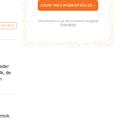
JOUW NIEUWSBRIEFKEUZE >
Uitschrijven is op elk moment mogelijk
Privacybeleid
T RECEPT
eder
lk, de
n
 mok.
e