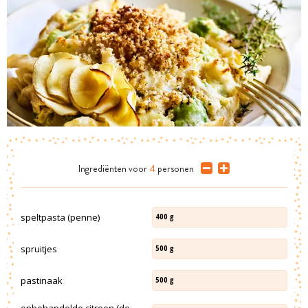
Ingrediënten
voor
4
personen
speltpasta (penne)
400
g
spruitjes
500
g
pastinaak
500
g
onbehandelde citroen (de