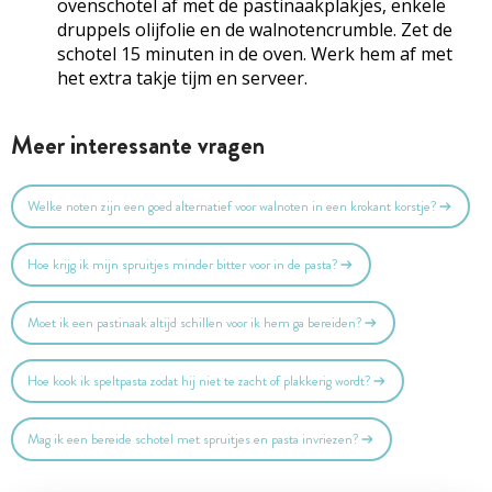
ovenschotel af met de pastinaakplakjes, enkele
druppels olijfolie en de walnotencrumble. Zet de
schotel 15 minuten in de oven. Werk hem af met
het extra takje tijm en serveer.
Meer interessante vragen
Welke noten zijn een goed alternatief voor walnoten in een krokant korstje?
Hoe krijg ik mijn spruitjes minder bitter voor in de pasta?
Moet ik een pastinaak altijd schillen voor ik hem ga bereiden?
Hoe kook ik speltpasta zodat hij niet te zacht of plakkerig wordt?
Mag ik een bereide schotel met spruitjes en pasta invriezen?