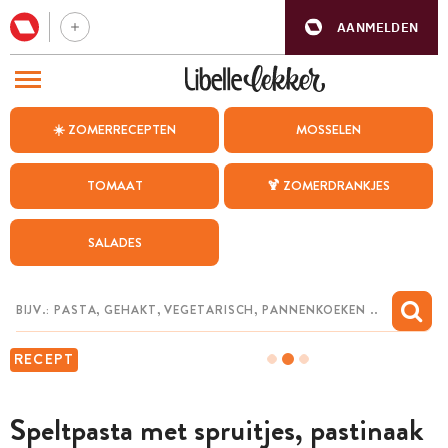
AANMELDEN
BEZOEK ONZE ANDERE WEBSITES
☀️ ZOMERRECEPTEN
MOSSELEN
RECEPTEN
TOMAAT
🍹 ZOMERDRANKJES
WEEKMENU
SALADES
CHAT MET MAIA
INSPIRATIE
MIJN BEWAARDE RECEPTEN
RECEPT
Speltpasta met spruitjes, pastinaak