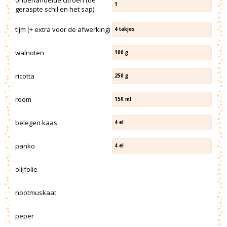
1
geraspte schil en het sap)
tijm (+ extra voor de afwerking)
4
takjes
walnoten
100
g
ricotta
250
g
room
150
ml
belegen kaas
4
el
panko
4
el
olijfolie
nootmuskaat
peper