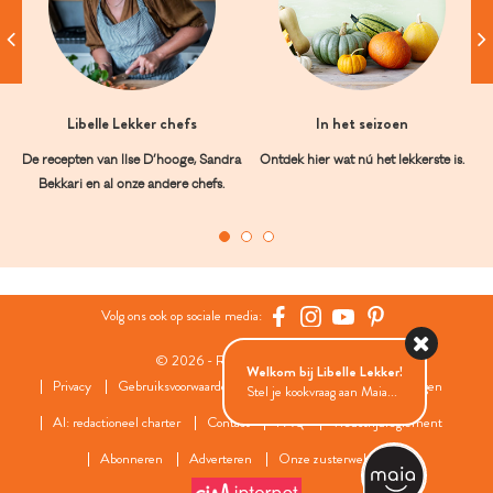
Libelle Lekker chefs
In het seizoen
De recepten van Ilse D’hooge, Sandra
Ontdek hier wat nú het lekkerste is.
Bekkari en al onze andere chefs.
Volg ons ook op sociale media:
© 2026 - Roularta Media Group
Welkom bij Libelle Lekker!
Privacy
Gebruiksvoorwaarden
Cookies
Cookies instellingen
Stel je kookvraag aan Maia...
AI: redactioneel charter
Contact
FAQ
Wedstrijdreglement
Abonneren
Adverteren
Onze zusterwebsites