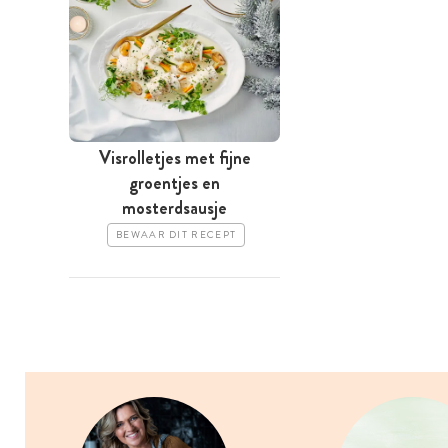
Visrolletjes met fijne
groentjes en
mosterdsausje
BEWAAR DIT RECEPT