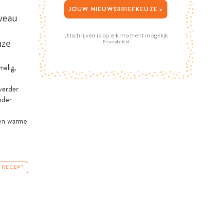
JOUW NIEUWSBRIEFKEUZE >
iveau
Uitschrijven is op elk moment mogelijk
nze
Privacybeleid
melig,
verder
nder
 en warme
T RECEPT