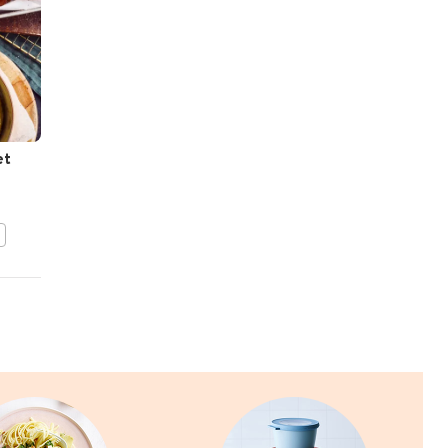
NATALIE
PEETERS
et
Salade van cavaillon en
comté
BEWAAR DIT RECEPT