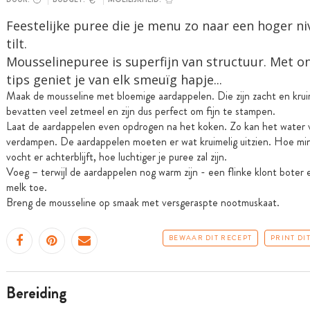
Feestelijke puree die je menu zo naar een hoger n
tilt.
Mousselinepuree is superfijn van structuur. Met o
tips geniet je van elk smeuïg hapje...
Maak de mousseline met bloemige aardappelen. Die zijn zacht en krui
bevatten veel zetmeel en zijn dus perfect om fijn te stampen.
Laat de aardappelen even opdrogen na het koken. Zo kan het water 
verdampen. De aardappelen moeten er wat kruimelig uitzien. Hoe mi
vocht er achterblijft, hoe luchtiger je puree zal zijn.
Voeg – terwijl de aardappelen nog warm zijn - een flinke klont boter
melk toe.
Breng de mousseline op smaak met versgeraspte nootmuskaat.
BEWAAR DIT RECEPT
PRINT DI
bereiding