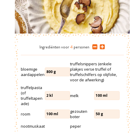
Ingrediënten
voor
4
personen
truffelsnippers (enkele
bloemige
plakjes verse truffel of
800
g
aardappelen
truffelschilfers op olijfolie,
voor de afwerking)
truffelpasta
(of
melk
2
kl
100
ml
truffeltapen
ade)
gezouten
room
100
ml
50
g
boter
nootmuskaat
peper