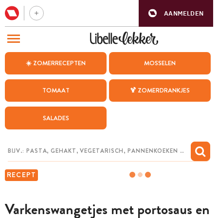
AANMELDEN
BEZOEK ONZE ANDERE WEBSITES
☀️ ZOMERRECEPTEN
MOSSELEN
RECEPTEN
TOMAAT
🍹 ZOMERDRANKJES
WEEKMENU
SALADES
CHAT MET MAIA
INSPIRATIE
MIJN BEWAARDE RECEPTEN
RECEPT
Varkenswangetjes met portosaus en