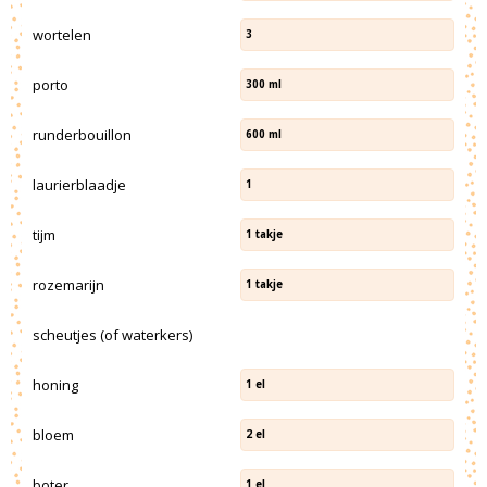
wortelen
3
porto
300
ml
runderbouillon
600
ml
laurierblaadje
1
tijm
1
takje
rozemarijn
1
takje
scheutjes (of waterkers)
honing
1
el
bloem
2
el
boter
1
el