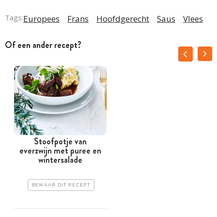
Tags:
Europees
Frans
Hoofdgerecht
Saus
Vlees
Of een ander recept?
Stoofpotje van
everzwijn met puree en
wintersalade
BEWAAR DIT RECEPT