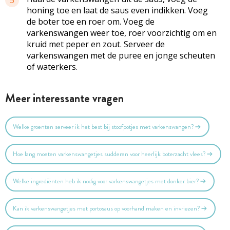
honing toe en laat de saus even indikken. Voeg
de boter toe en roer om. Voeg de
varkenswangen weer toe, roer voorzichtig om en
kruid met peper en zout. Serveer de
varkenswangen met de puree en jonge scheuten
of waterkers.
Meer interessante vragen
Welke groenten serveer ik het best bij stoofpotjes met varkenswangen?
Hoe lang moeten varkenswangetjes sudderen voor heerlijk boterzacht vlees?
Welke ingrediënten heb ik nodig voor varkenswangetjes met donker bier?
Kan ik varkenswangetjes met portosaus op voorhand maken en invriezen?