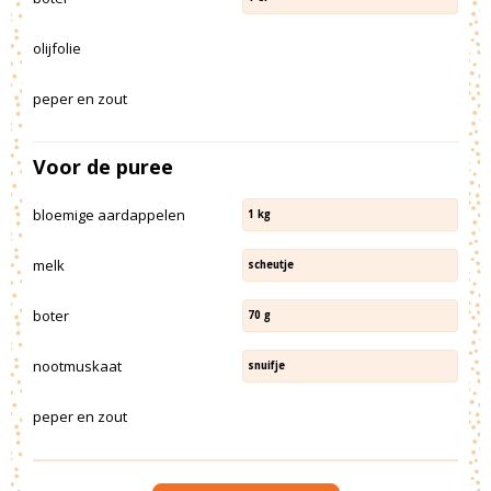
olijfolie
peper en zout
Voor de puree
bloemige aardappelen
1
kg
melk
scheutje
boter
70
g
nootmuskaat
snuifje
peper en zout