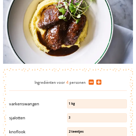
Ingrediënten
voor
4
personen
varkenswangen
1
kg
sjalotten
3
knoflook
2
teentjes