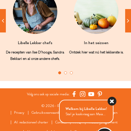
Libelle Lekker chefs
In het seizoen
De recepten van Ilse D’hooge, Sandra
Ontdek hier wat nú het lekkerste is.
Bekkari en al onze andere chefs.
Volg ons ook op sociale media:
© 2026 - Roularta Media Group
Welkom bij Libelle Lekker!
Privacy
Gebruiksvoorwaarden
Cookies
Cookies instellingen
Stel je kookvraag aan Maia...
AI: redactioneel charter
Contact
FAQ
Wedstrijdreglement