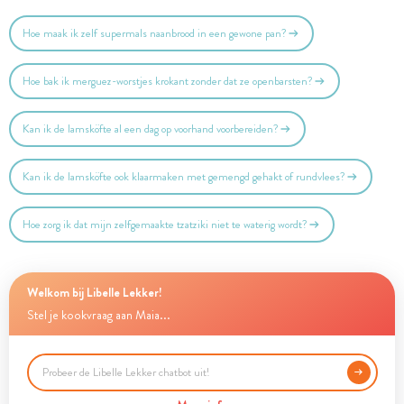
Hoe maak ik zelf supermals naanbrood in een gewone pan?
Hoe bak ik merguez-worstjes krokant zonder dat ze openbarsten?
Kan ik de lamsköfte al een dag op voorhand voorbereiden?
Kan ik de lamsköfte ook klaarmaken met gemengd gehakt of rundvlees?
Hoe zorg ik dat mijn zelfgemaakte tzatziki niet te waterig wordt?
Welkom bij Libelle Lekker!
Stel je kookvraag aan Maia...