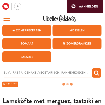
AANMELDEN
BEZOEK ONZE ANDERE WEBSITES
☀️ ZOMERRECEPTEN
MOSSELEN
RECEPTEN
TOMAAT
🍹 ZOMERDRANKJES
WEEKMENU
SALADES
CHAT MET MAIA
INSPIRATIE
MIJN BEWAARDE RECEPTEN
RECEPT
Lamsköfte met merguez, tzatziki en