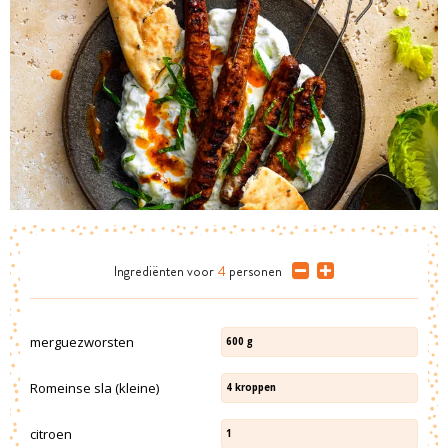
Ingrediënten
voor
4
personen
merguezworsten
600
g
Romeinse sla (kleine)
4
kroppen
citroen
1