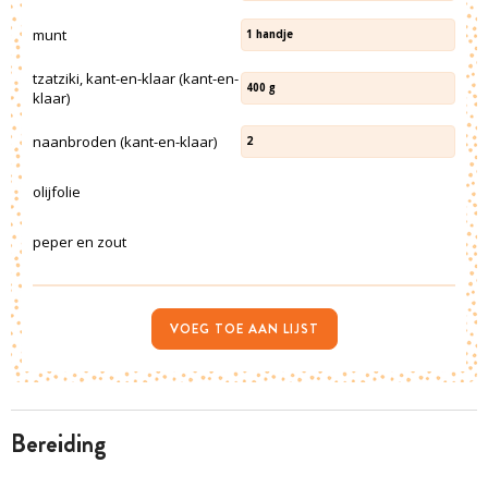
munt
1
handje
tzatziki, kant-en-klaar (kant-en-
400
g
klaar)
naanbroden (kant-en-klaar)
2
olijfolie
peper en zout
VOEG TOE AAN LIJST
bereiding