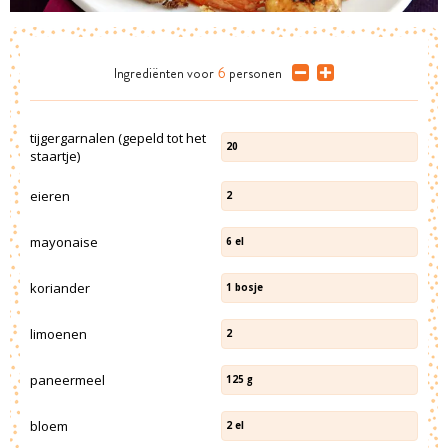
Ingrediënten
voor
6
personen
tijgergarnalen (gepeld tot het
20
staartje)
eieren
2
mayonaise
6
el
koriander
1
bosje
limoenen
2
paneermeel
125
g
bloem
2
el