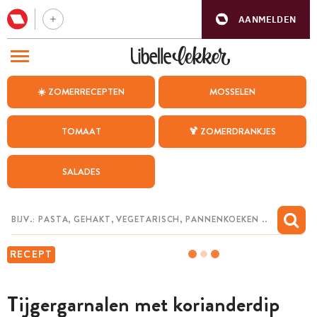
AANMELDEN
BEZOEK ONZE ANDERE WEBSITES
☀️ ZOMERRECEPTEN
MOSSELEN
RECEPTEN
TOMAAT
🍹 ZOMERDRANKJES
WEEKMENU
SALADES
CHAT MET MAIA
INSPIRATIE
MIJN BEWAARDE RECEPTEN
RECEPT
Tijgergarnalen met korianderdip