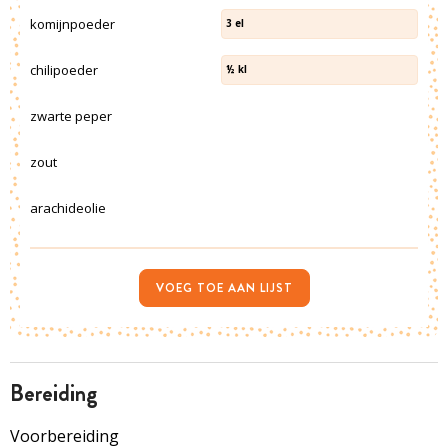
komijnpoeder
3
el
chilipoeder
½
kl
zwarte peper
zout
arachideolie
VOEG TOE AAN LIJST
bereiding
Voorbereiding