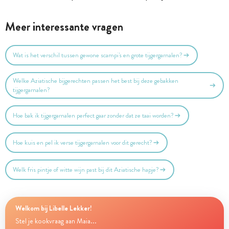
Meer interessante vragen
Wat is het verschil tussen gewone scampi's en grote tijgergarnalen?
Welke Aziatische bijgerechten passen het best bij deze gebakken
tijgergarnalen?
Hoe bak ik tijgergarnalen perfect gaar zonder dat ze taai worden?
Hoe kuis en pel ik verse tijgergarnalen voor dit gerecht?
Welk fris pintje of witte wijn past bij dit Aziatische hapje?
Welkom bij Libelle Lekker!
Stel je kookvraag aan Maia...