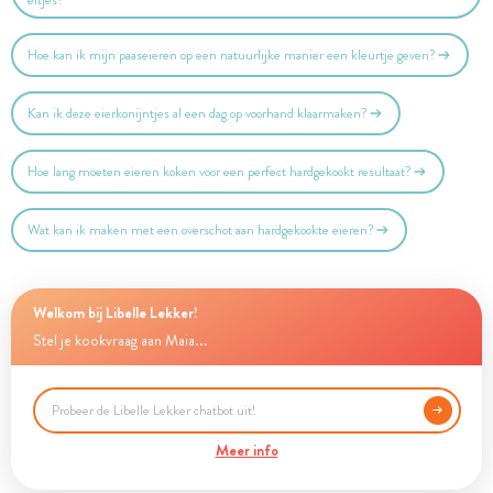
eitjes?
Hoe kan ik mijn paaseieren op een natuurlijke manier een kleurtje geven?
Kan ik deze eierkonijntjes al een dag op voorhand klaarmaken?
Hoe lang moeten eieren koken voor een perfect hardgekookt resultaat?
Wat kan ik maken met een overschot aan hardgekookte eieren?
Welkom bij Libelle Lekker!
Stel je kookvraag aan Maia...
Meer info