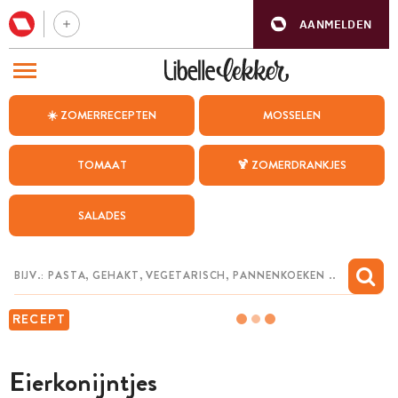
AANMELDEN
BEZOEK ONZE ANDERE WEBSITES
☀️ ZOMERRECEPTEN
MOSSELEN
RECEPTEN
TOMAAT
🍹 ZOMERDRANKJES
WEEKMENU
SALADES
CHAT MET MAIA
INSPIRATIE
MIJN BEWAARDE RECEPTEN
RECEPT
Eierkonijntjes