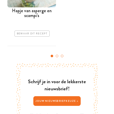
Hapje van asperge en
H
scampi's
BEWAAR DIT RECEPT
Schrijf je in voor de lekkerste
nieuwsbrief!
JOUW NIEUWSBRIEFKEUZE >