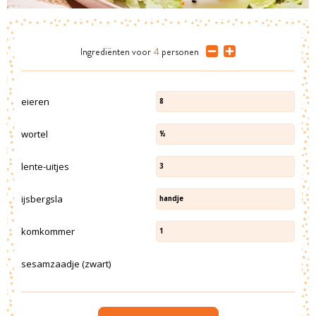
Ingrediënten
voor
4
personen
eieren
8
wortel
½
lente-uitjes
3
ijsbergsla
handje
komkommer
1
sesamzaadje (zwart)