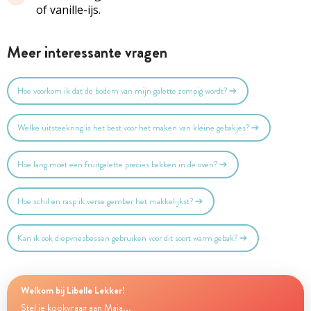
of vanille-ijs.
Meer interessante vragen
Hoe voorkom ik dat de bodem van mijn galette zompig wordt?
Welke uitsteekring is het best voor het maken van kleine gebakjes?
Hoe lang moet een fruitgalette precies bakken in de oven?
Hoe schil en rasp ik verse gember het makkelijkst?
Kan ik ook diepvriesbessen gebruiken voor dit soort warm gebak?
Welkom bij Libelle Lekker!
Stel je kookvraag aan Maia...