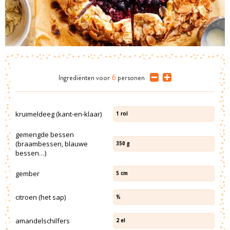
Ingrediënten
voor
6
personen
kruimeldeeg (kant-en-klaar)
1
rol
gemengde bessen
(braambessen, blauwe
350
g
bessen…)
gember
5
cm
citroen (het sap)
½
amandelschilfers
2
el