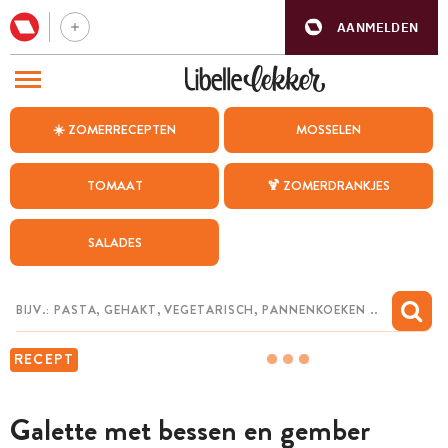
AANMELDEN
BEZOEK ONZE ANDERE WEBSITES
☀️ ZOMERRECEPTEN
MOSSELEN
RECEPTEN
TOMAAT
🍹 ZOMERDRANKJES
WEEKMENU
SALADES
CHAT MET MAIA
INSPIRATIE
MIJN BEWAARDE RECEPTEN
RECEPT
Galette met bessen en gember