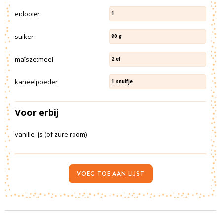
eidooier
1
suiker
80
g
maïszetmeel
2
el
kaneelpoeder
1
snuifje
Voor erbij
vanille-ijs (of zure room)
VOEG TOE AAN LIJST