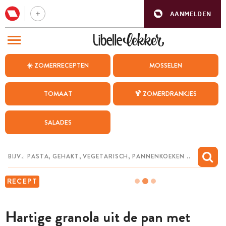
AANMELDEN
BEZOEK ONZE ANDERE WEBSITES
☀️ ZOMERRECEPTEN
MOSSELEN
RECEPTEN
TOMAAT
🍹 ZOMERDRANKJES
WEEKMENU
SALADES
CHAT MET MAIA
INSPIRATIE
MIJN BEWAARDE RECEPTEN
RECEPT
Hartige granola uit de pan met