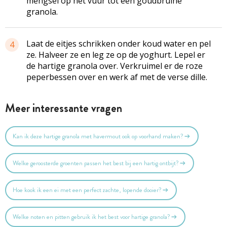
mengsel op het vuur tot een goudbruine
granola.
Laat de eitjes schrikken onder koud water en pel
4
ze. Halveer ze en leg ze op de yoghurt. Lepel er
de hartige granola over. Verkruimel er de roze
peperbessen over en werk af met de verse dille.
Meer interessante vragen
Kan ik deze hartige granola met havermout ook op voorhand maken?
Welke geroosterde groenten passen het best bij een hartig ontbijt?
Hoe kook ik een ei met een perfect zachte, lopende dooier?
Welke noten en pitten gebruik ik het best voor hartige granola?