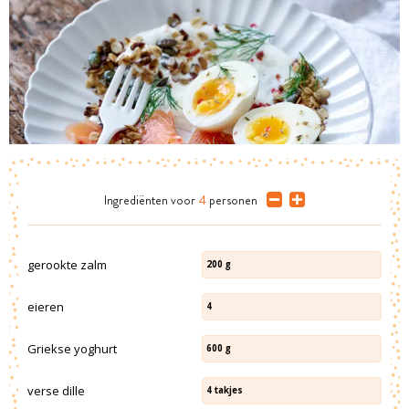
Ingrediënten
voor
4
personen
gerookte zalm
200
g
eieren
4
Griekse yoghurt
600
g
verse dille
4
takjes