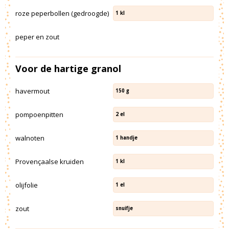
roze peperbollen (gedroogde)
1
kl
peper en zout
Voor de hartige granol
havermout
150
g
pompoenpitten
2
el
walnoten
1
handje
Provençaalse kruiden
1
kl
olijfolie
1
el
zout
snuifje