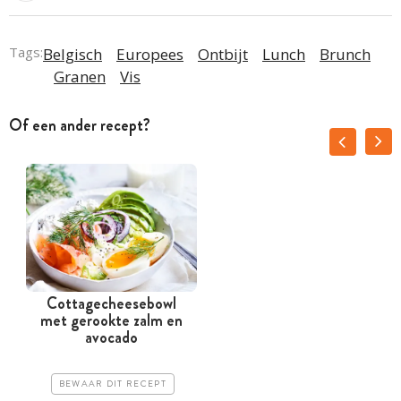
Tags:
Belgisch
Europees
Ontbijt
Lunch
Brunch
Granen
Vis
Of een ander recept?
Cottagecheesebowl
met gerookte zalm en
avocado
BEWAAR DIT RECEPT