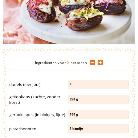
Ingrediënten
voor
8
personen
dadels (medjoul)
8
geitenkaas (zachte, zonder
250
g
korst)
gerookt spek (in blokjes, fijne)
100
g
pistachenoten
1
handje