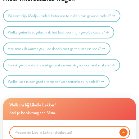
Waarom zijn Medjouldadels beter om te vullen dan gewone dadels?
Welke geitenkaas gebruik ik het best voor mijn gevulde dadels?
Hoe maak ik warme gevulde dadels met geitenkaas en spek?
Kan ik gevulde dadels met geitenkaas een dag op voorhand maken?
Welke kaas is een goed alternatief voor geitenkaas in dadels?
Welkom bij Libelle Lekker!
Stel je kookvraag aan Maia...