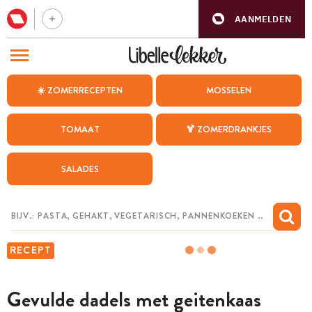
AANMELDEN
BEZOEK ONZE ANDERE WEBSITES
☀️ ZOMERRECEPTEN
MOSSELEN
RECEPTEN
TOMAAT
🍹 ZOMERDRANKJES
WEEKMENU
SALADES
CHAT MET MAIA
INSPIRATIE
MIJN BEWAARDE RECEPTEN
RECEPT
Gevulde dadels met geitenkaas