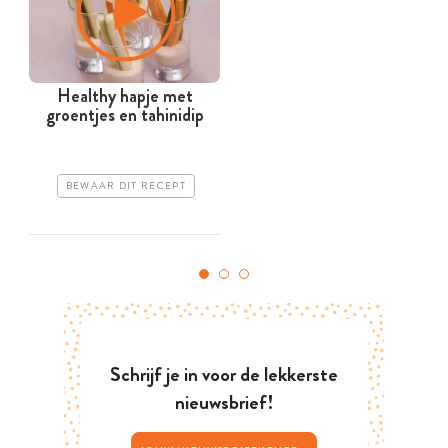
Healthy hapje met
S
groentjes en tahinidip
BEWAAR DIT RECEPT
Schrijf je in voor de lekkerste
nieuwsbrief!