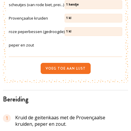
scheutjes (van rode biet, prei...)
1
handje
Provençaalse kruiden
1
kl
roze peperbessen (gedroogde)
1
kl
peper en zout
VOEG TOE AAN LIJST
bereiding
Kruid de geitenkaas met de Provençaalse
1
kruiden, peper en zout.