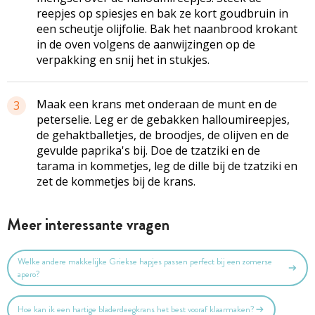
reepjes op spiesjes en bak ze kort goudbruin in
een scheutje olijfolie. Bak het naanbrood krokant
in de oven volgens de aanwijzingen op de
verpakking en snij het in stukjes.
Maak een krans met onderaan de munt en de
3
peterselie. Leg er de gebakken halloumireepjes,
de gehaktballetjes, de broodjes, de olijven en de
gevulde paprika's bij. Doe de tzatziki en de
tarama in kommetjes, leg de dille bij de tzatziki en
zet de kommetjes bij de krans.
Meer interessante vragen
Welke andere makkelijke Griekse hapjes passen perfect bij een zomerse
apero?
Hoe kan ik een hartige bladerdeegkrans het best vooraf klaarmaken?