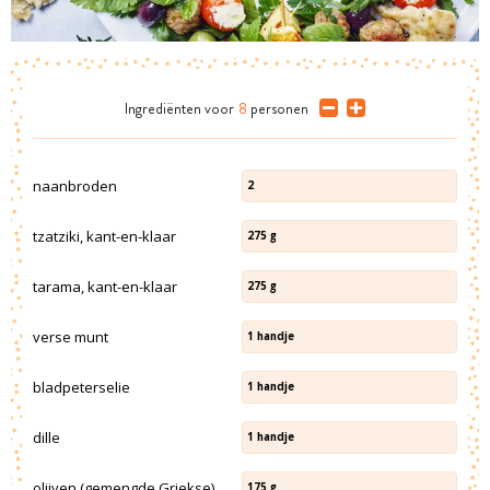
Ingrediënten
voor
8
personen
naanbroden
2
tzatziki, kant-en-klaar
275
g
tarama, kant-en-klaar
275
g
verse munt
1
handje
bladpeterselie
1
handje
dille
1
handje
olijven (gemengde Griekse)
175
g