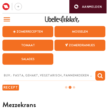
AANMELDEN
BEZOEK ONZE ANDERE WEBSITES
☀️ ZOMERRECEPTEN
MOSSELEN
RECEPTEN
TOMAAT
🍹 ZOMERDRANKJES
WEEKMENU
SALADES
CHAT MET MAIA
INSPIRATIE
MIJN BEWAARDE RECEPTEN
RECEPT
Mezzekrans