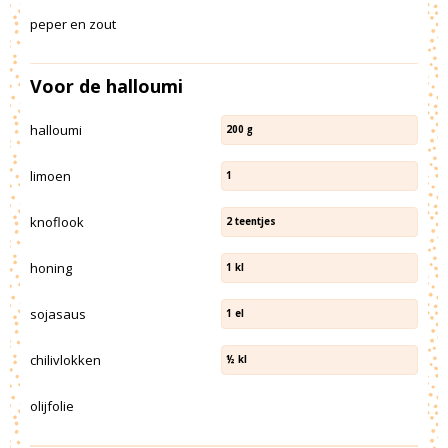
peper en zout
Voor de halloumi
halloumi
200
g
limoen
1
knoflook
2
teentjes
honing
1
kl
sojasaus
1
el
chilivlokken
½
kl
olijfolie