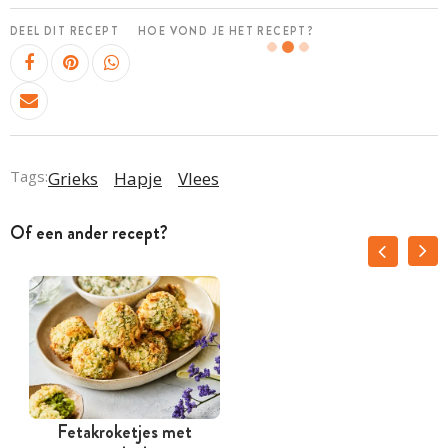
DEEL DIT RECEPT
HOE VOND JE HET RECEPT?
Tags:
Grieks
Hapje
Vlees
Of een ander recept?
Fetakroketjes met
G