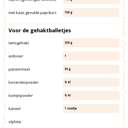
met kaas gevulde paprika's
150
g
Voor de gehaktballetjes
lamsgehakt
350
g
eidooier
1
paneermeel
50
g
korianderpoeder
½
kl
komijnpoeder
½
kl
kaneel
1
snuifje
olijfolie