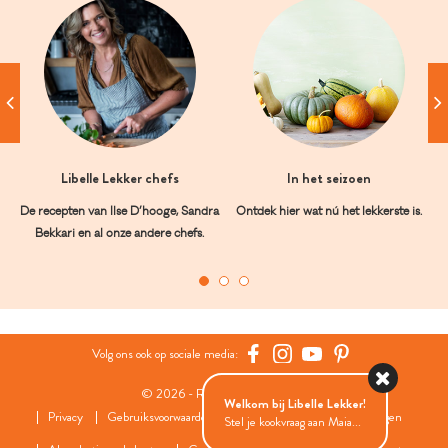
Libelle Lekker chefs
In het seizoen
De recepten van Ilse D’hooge, Sandra
Ontdek hier wat nú het lekkerste is.
Bekkari en al onze andere chefs.
Volg ons ook op sociale media:
© 2026 - Roularta Media Group
Welkom bij Libelle Lekker!
Privacy
Gebruiksvoorwaarden
Cookies
Cookies instellingen
Stel je kookvraag aan Maia...