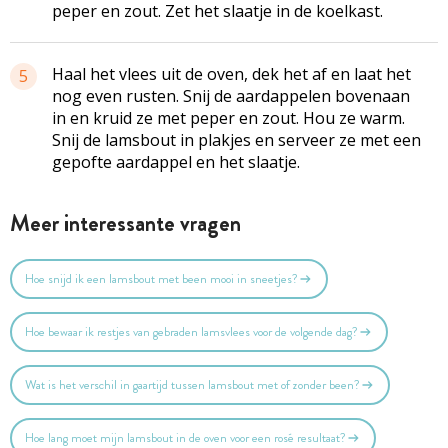
peper en zout. Zet het slaatje in de koelkast.
Haal het vlees uit de oven, dek het af en laat het
5
nog even rusten. Snij de aardappelen bovenaan
in en kruid ze met peper en zout. Hou ze warm.
Snij de lamsbout in plakjes en serveer ze met een
gepofte aardappel en het slaatje.
Meer interessante vragen
Hoe snijd ik een lamsbout met been mooi in sneetjes?
Hoe bewaar ik restjes van gebraden lamsvlees voor de volgende dag?
Wat is het verschil in gaartijd tussen lamsbout met of zonder been?
Hoe lang moet mijn lamsbout in de oven voor een rosé resultaat?