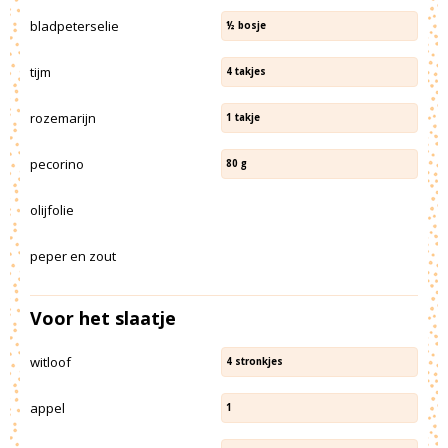
bladpeterselie
½
bosje
tijm
4
takjes
rozemarijn
1
takje
pecorino
80
g
olijfolie
peper en zout
Voor het slaatje
witloof
4
stronkjes
appel
1