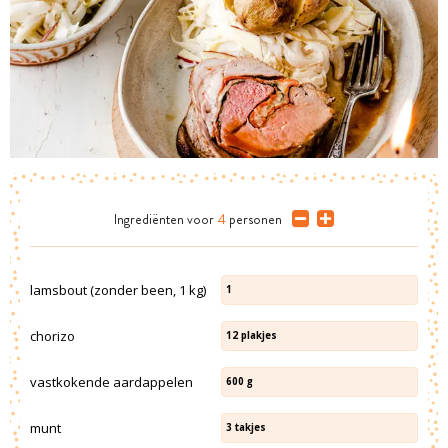
Ingrediënten
voor
4
personen
lamsbout (zonder been, 1 kg)
1
chorizo
12
plakjes
vastkokende aardappelen
600
g
munt
3
takjes