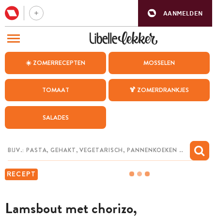
AANMELDEN
BEZOEK ONZE ANDERE WEBSITES
☀️ ZOMERRECEPTEN
MOSSELEN
RECEPTEN
TOMAAT
🍹 ZOMERDRANKJES
WEEKMENU
SALADES
CHAT MET MAIA
INSPIRATIE
MIJN BEWAARDE RECEPTEN
RECEPT
Lamsbout met chorizo,