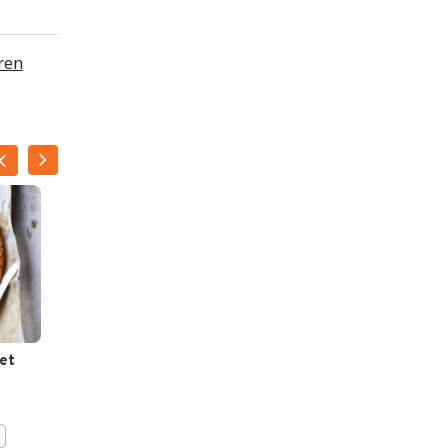
ren
et
Langoustines met
winterse kruidenpesto
BEWAAR DIT RECEPT