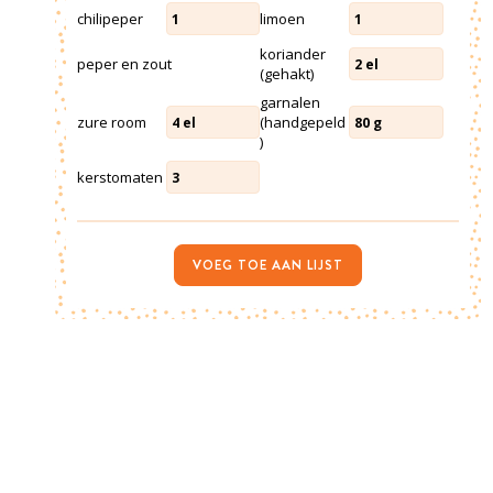
chilipeper
limoen
1
1
koriander
peper en zout
2
el
(gehakt)
garnalen
zure room
(handgepeld
4
el
80
g
)
kerstomaten
3
VOEG TOE AAN LIJST