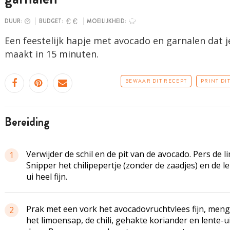
DUUR:
BUDGET:
MOEILIJKHEID:
Een feestelijk hapje met avocado en garnalen dat j
maakt in 15 minuten.
BEWAAR DIT RECEPT
PRINT DI
bereiding
Verwijder de schil en de pit van de avocado. Pers de l
1
Snipper het chilipepertje (zonder de zaadjes) en de l
ui heel fijn.
Prak met een vork het avocadovruchtvlees fijn, meng
2
het limoensap, de chili, gehakte koriander en lente-u