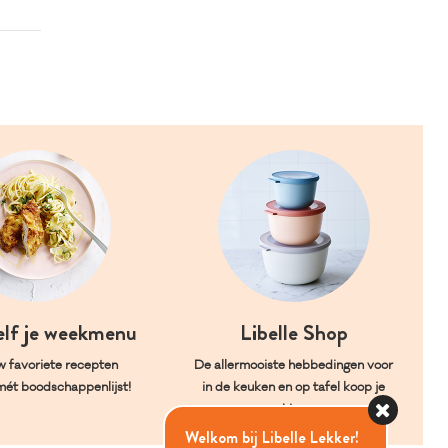
elf je weekmenu
Libelle Shop
w favoriete recepten
De allermooiste hebbedingen voor
mét boodschappenlijst!
in de keuken en op tafel koop je
hier.
Welkom bij Libelle Lekker!