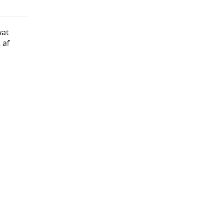
wat
 af