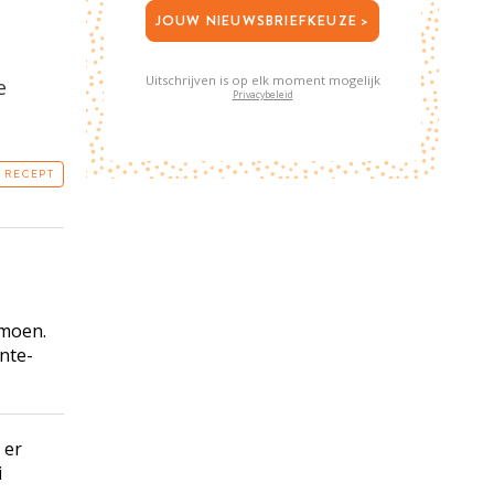
JOUW NIEUWSBRIEFKEUZE >
Uitschrijven is op elk moment mogelijk
e
Privacybeleid
T RECEPT
imoen.
ente-
 er
i