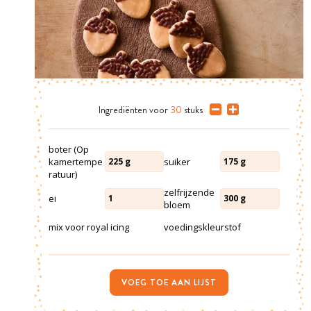
Ingrediënten
voor
30
stuks
boter (Op
kamertempe
suiker
225
g
175
g
ratuur)
zelfrijzende
ei
1
300
g
bloem
mix voor royal icing
voedingskleurstof
VOEG TOE AAN LIJST