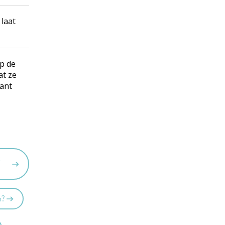
 laat
p de
at ze
kant
t
n?