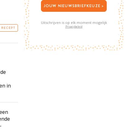
JOUW NIEUWSBRIEFKEUZE >
Uitschrijven is op elk moment mogelijk
Privacybeleid
T RECEPT
 de
en in
 een
lende
-