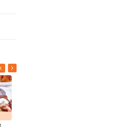
t
Paddenstoelenkoekjes