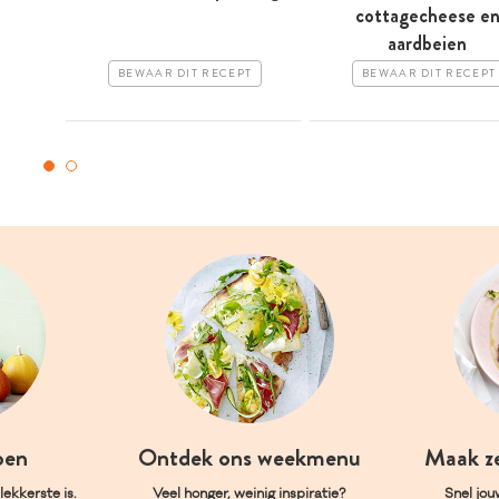
cottagecheese e
aardbeien
BEWAAR DIT RECEPT
BEWAAR DIT RECEPT
oen
Ontdek ons weekmenu
Maak z
ekkerste is.
Veel honger, weinig inspiratie?
Snel jou