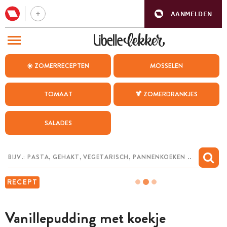
AANMELDEN
BEZOEK ONZE ANDERE WEBSITES
☀️ ZOMERRECEPTEN
MOSSELEN
RECEPTEN
TOMAAT
🍹 ZOMERDRANKJES
WEEKMENU
SALADES
CHAT MET MAIA
INSPIRATIE
MIJN BEWAARDE RECEPTEN
RECEPT
Vanillepudding met koekje