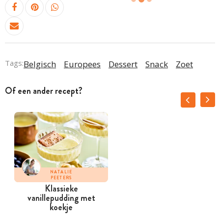
Tags:
Belgisch
Europees
Dessert
Snack
Zoet
Of een ander recept?
NATALIE
PEETERS
Klassieke
vanillepudding met
koekje