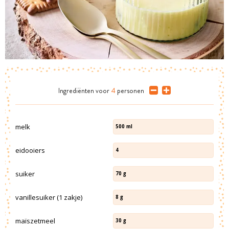
Ingrediënten
voor
4
personen
melk
500
ml
eidooiers
4
suiker
70
g
vanillesuiker (1 zakje)
8
g
maïszetmeel
30
g