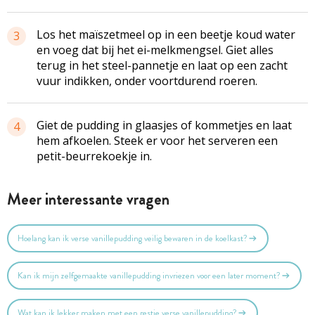
Los het maïszetmeel op in een beetje koud water
3
en voeg dat bij het ei-melkmengsel. Giet alles
terug in het steel-pannetje en laat op een zacht
vuur indikken, onder voortdurend roeren.
Giet de pudding in glaasjes of kommetjes en laat
4
hem afkoelen. Steek er voor het serveren een
petit-beurrekoekje in.
Meer interessante vragen
Hoelang kan ik verse vanillepudding veilig bewaren in de koelkast?
Kan ik mijn zelfgemaakte vanillepudding invriezen voor een later moment?
Wat kan ik lekker maken met een restje verse vanillepudding?