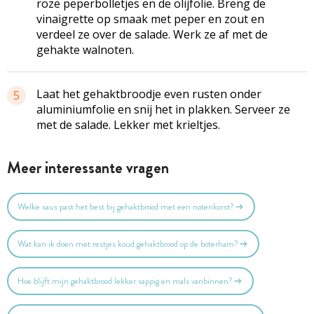
roze peperbolletjes en de olijfolie. Breng de
vinaigrette op smaak met peper en zout en
verdeel ze over de salade. Werk ze af met de
gehakte walnoten.
Laat het gehaktbroodje even rusten onder
5
aluminiumfolie en snij het in plakken. Serveer ze
met de salade. Lekker met krieltjes.
Meer interessante vragen
Welke saus past het best bij gehaktbrood met een notenkorst?
Wat kan ik doen met restjes koud gehaktbrood op de boterham?
Hoe blijft mijn gehaktbrood lekker sappig en mals vanbinnen?