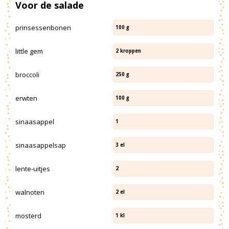
Voor de salade
prinsessenbonen
100
g
little gem
2
kroppen
broccoli
250
g
erwten
100
g
sinaasappel
1
sinaasappelsap
3
el
lente-uitjes
2
walnoten
2
el
mosterd
1
kl