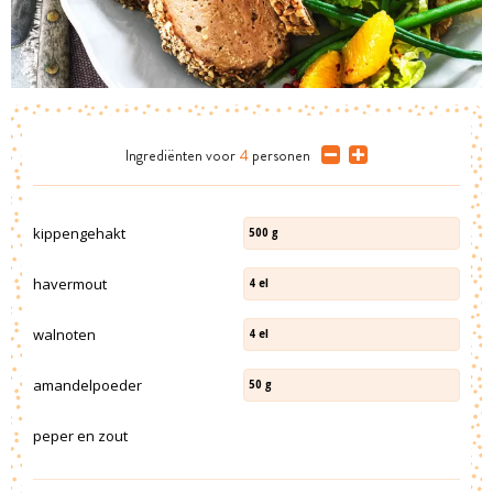
Ingrediënten
voor
4
personen
kippengehakt
500
g
havermout
4
el
walnoten
4
el
amandelpoeder
50
g
peper en zout