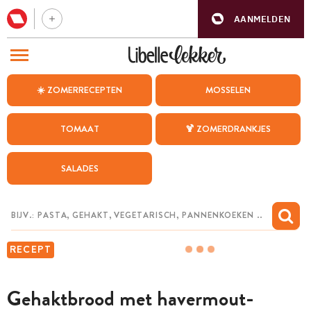
AANMELDEN
BEZOEK ONZE ANDERE WEBSITES
☀️ ZOMERRECEPTEN
MOSSELEN
RECEPTEN
TOMAAT
🍹 ZOMERDRANKJES
WEEKMENU
SALADES
CHAT MET MAIA
INSPIRATIE
MIJN BEWAARDE RECEPTEN
RECEPT
Gehaktbrood met havermout-