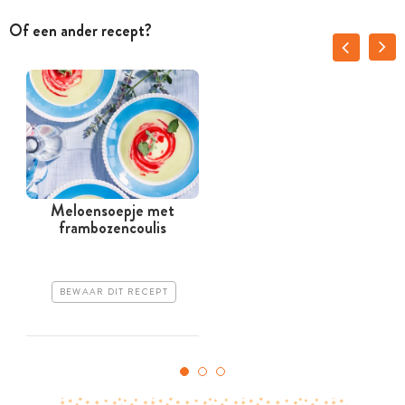
Of een ander recept?
Meloensoepje met
frambozencoulis
r
BEWAAR DIT RECEPT