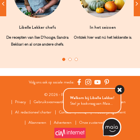
Libelle Lekker chefs
In het seizoen
De recepten van Ilse D’hooge, Sandra
Ontdek hier wat nú het lekkerste is.
Bekkari en al onze andere chefs.
Volg ons ook op sociale media:
© 2026 - Roularta Media Group
Welkom bij Libelle Lekker!
Privacy
Gebruiksvoorwaarden
Cookies
Cookies instellingen
Stel je kookvraag aan Maia...
AI: redactioneel charter
Contact
FAQ
Wedstrijdreglement
Abonneren
Adverteren
Onze zusterwebsites