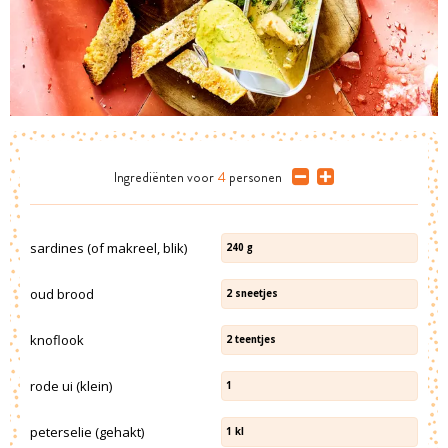
Ingrediënten
voor
4
personen
sardines (of makreel, blik)
240
g
oud brood
2
sneetjes
knoflook
2
teentjes
rode ui (klein)
1
peterselie (gehakt)
1
kl