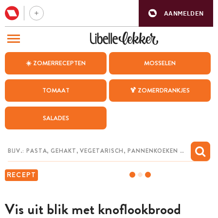
AANMELDEN
BEZOEK ONZE ANDERE WEBSITES
☀️ ZOMERRECEPTEN
MOSSELEN
RECEPTEN
TOMAAT
🍹 ZOMERDRANKJES
WEEKMENU
SALADES
CHAT MET MAIA
INSPIRATIE
MIJN BEWAARDE RECEPTEN
RECEPT
Vis uit blik met knoflookbrood