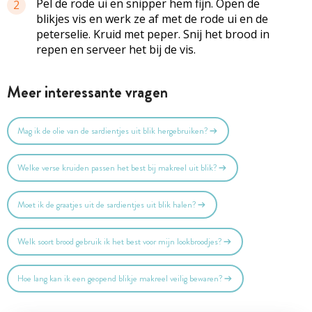
Pel de rode ui en snipper hem fijn. Open de
2
blikjes vis en werk ze af met de rode ui en de
peterselie. Kruid met peper. Snij het brood in
repen en serveer het bij de vis.
Meer interessante vragen
Mag ik de olie van de sardientjes uit blik hergebruiken?
Welke verse kruiden passen het best bij makreel uit blik?
Moet ik de graatjes uit de sardientjes uit blik halen?
Welk soort brood gebruik ik het best voor mijn lookbroodjes?
Hoe lang kan ik een geopend blikje makreel veilig bewaren?