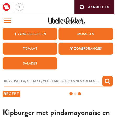
AANMELDEN
BEZOEK ONZE ANDERE WEBSITES
☀️ ZOMERRECEPTEN
MOSSELEN
RECEPTEN
TOMAAT
🍹 ZOMERDRANKJES
WEEKMENU
SALADES
CHAT MET MAIA
INSPIRATIE
MIJN BEWAARDE RECEPTEN
RECEPT
Kipburger met pindamayonaise en