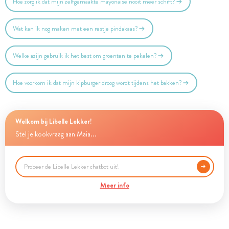
Hoe zorg ik dat mijn zelfgemaakte mayonaise nooit meer schift?
Wat kan ik nog maken met een restje pindakaas?
Welke azijn gebruik ik het best om groenten te pekelen?
Hoe voorkom ik dat mijn kipburger droog wordt tijdens het bakken?
Welkom bij Libelle Lekker!
Stel je kookvraag aan Maia...
Meer info