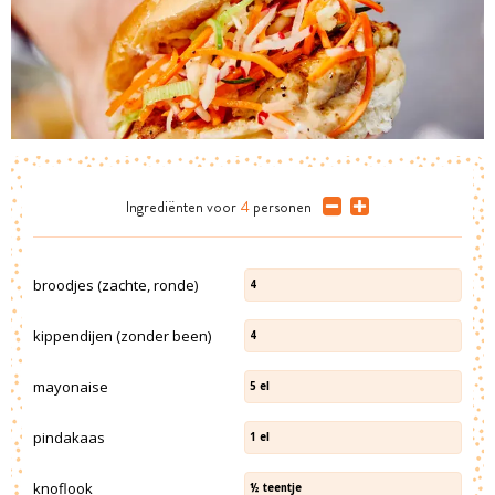
Ingrediënten
voor
4
personen
broodjes (zachte, ronde)
4
kippendijen (zonder been)
4
mayonaise
5
el
pindakaas
1
el
knoflook
½
teentje