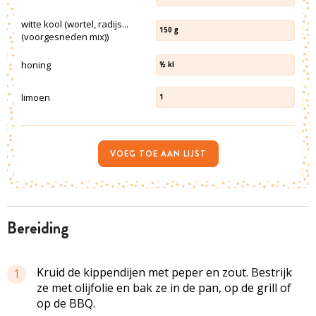
witte kool (wortel, radijs...
150
g
(voorgesneden mix))
honing
½
kl
limoen
1
VOEG TOE AAN LIJST
bereiding
Kruid de kippendijen met peper en zout. Bestrijk
1
ze met olijfolie en bak ze in de pan, op de grill of
op de BBQ.