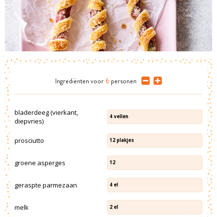
Ingrediënten
voor
6
personen
bladerdeeg (vierkant,
4
vellen
diepvries)
prosciutto
12
plakjes
groene asperges
12
geraspte parmezaan
4
el
melk
2
el