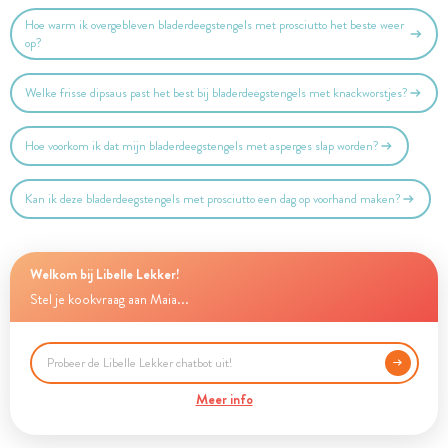
Hoe warm ik overgebleven bladerdeegstengels met prosciutto het beste weer
op?
Welke frisse dipsaus past het best bij bladerdeegstengels met knackworstjes?
Hoe voorkom ik dat mijn bladerdeegstengels met asperges slap worden?
Kan ik deze bladerdeegstengels met prosciutto een dag op voorhand maken?
Welkom bij Libelle Lekker!
Stel je kookvraag aan Maia...
Meer info