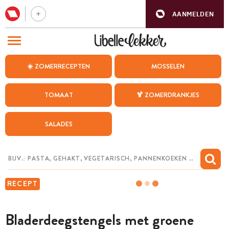
AANMELDEN
BEZOEK ONZE ANDERE WEBSITES
☀️ ZOMERRECEPTEN
MOSSELEN
RECEPTEN
TOMAAT
🍹 ZOMERDRANKJES
WEEKMENU
SALADES
CHAT MET MAIA
INSPIRATIE
MIJN BEWAARDE RECEPTEN
RECEPT
Bladerdeegstengels met groene