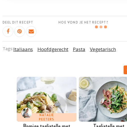
DEEL DIT RECEPT
HOE VOND JE HET RECEPT?
Tags:
Italiaans
Hoofdgerecht
Pasta
Vegetarisch
NATALIE
PEETERS
Romige tagliatelle met
Tagliatelle met