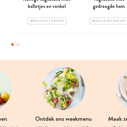
balletjes en venkel
gedroogde ham
BEWAAR DIT RECEPT
BEWAAR DIT RECEPT
oen
Ontdek ons weekmenu
Maak z