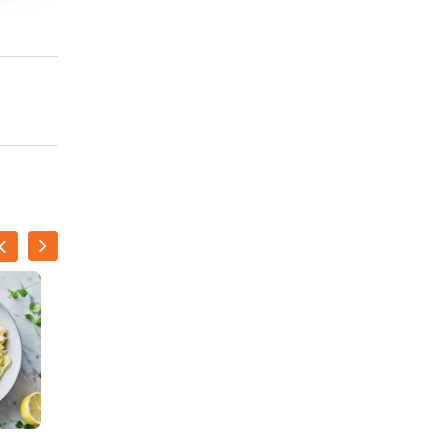
NATALIE
PEETERS
Volkorenpenne met