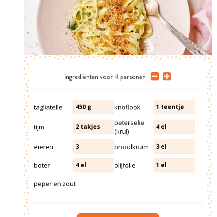
Ingrediënten
voor
4
personen
tagliatelle
knoflook
450
g
1
teentje
peterselie
tijm
2
takjes
4
el
(krul)
eieren
broodkruim
3
3
el
boter
olijfolie
4
el
1
el
peper en zout