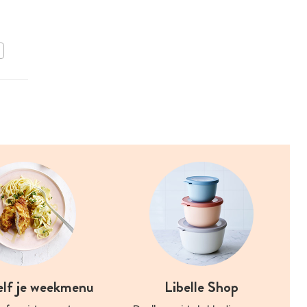
broccoli, maïs en tonijn
BEWAAR DIT RECEPT
elf je weekmenu
Libelle Shop