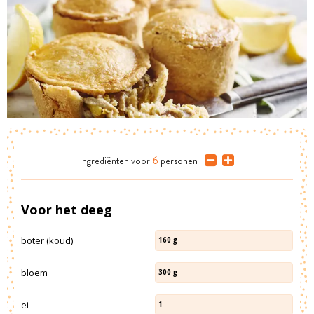
Ingrediënten
voor
6
personen
Voor het deeg
boter (koud)
160
g
bloem
300
g
ei
1