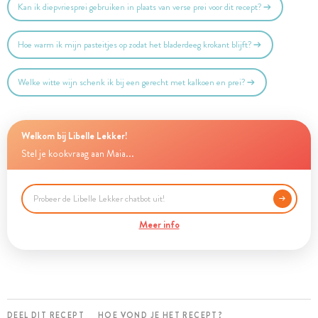
Kan ik diepvriesprei gebruiken in plaats van verse prei voor dit recept?
Hoe warm ik mijn pasteitjes op zodat het bladerdeeg krokant blijft?
Welke witte wijn schenk ik bij een gerecht met kalkoen en prei?
Welkom bij Libelle Lekker!
Stel je kookvraag aan Maia...
Meer info
DEEL DIT RECEPT
HOE VOND JE HET RECEPT?