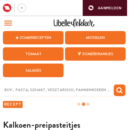
AANMELDEN
BEZOEK ONZE ANDERE WEBSITES
☀️ ZOMERRECEPTEN
MOSSELEN
RECEPTEN
TOMAAT
🍹 ZOMERDRANKJES
WEEKMENU
SALADES
CHAT MET MAIA
INSPIRATIE
MIJN BEWAARDE RECEPTEN
RECEPT
Kalkoen-preipasteitjes