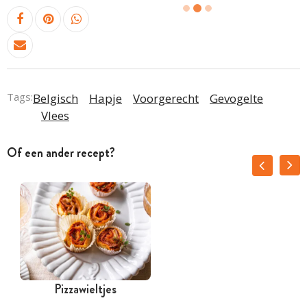
Tags:
Belgisch
Hapje
Voorgerecht
Gevogelte
Vlees
Of een ander recept?
Pizzawieltjes