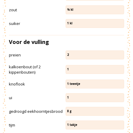
zout
¾
kl
suiker
1
kl
Voor de vulling
preien
2
kalkoenbout (of 2
1
kippenbouten)
knoflook
1
teentje
ui
1
gedroogd eekhoorntjesbrood
8
g
tijm
1
takje