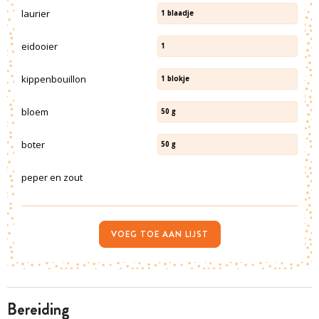
laurier
1
blaadje
eidooier
1
kippenbouillon
1
blokje
bloem
50
g
boter
50
g
peper en zout
VOEG TOE AAN LIJST
bereiding