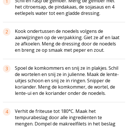
Schil en rasp de gember. Meng de gember met
1
het citroensap, de pindakaas, de sojasaus en 4
eetlepels water tot een gladde dressing.
Kook ondertussen de noedels volgens de
2
aanwijzingen op de verpakking. Giet ze af en laat
ze afkoelen. Meng de dressing door de noedels
en breng ze op smaak met peper en zout.
Spoel de komkommers en snij ze in plakjes. Schil
3
de wortelen en snij ze in julienne. Maak de lente-
uitjes schoon en snij ze in ringen. Snipper de
koriander. Meng de komkommer, de wortel, de
lente-ui en de koriander onder de noedels.
Verhit de friteuse tot 180°C. Maak het
4
tempurabeslag door alle ingrediënten te
mengen. Dompel de makreelfilets in het beslag