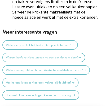
en bak ze vervolgens lichtbruin in de friteuse.
Laat ze even uitlekken op een vel keukenpapier.
Serveer de krokante makreelfilets met de
noedelsalade en werk af met de extra koriander.
Meer interessante vragen
Welke olie gebruik ik het best om tempura te frituren?
Waarom heeft het vlees van een makreel een donkere kleur?
Welke dressing is lekker bij een Aziatische noedelsalade met vis?
Hoe herken ik een perfect verse makreel bij de visboer?
Hoe maak ik zelf een luchtig en krokant tempurabeslag?