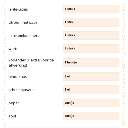
lente-uitjes
4
stuks
citroen (het sap)
1
stuk
minikomkommers
4
stuks
wortel
2
stuks
koriander (+ extra voor de
1
handje
afwerking)
pindakaas
2
el
lichte sojasaus
1
el
peper
snuifje
zout
snuifje