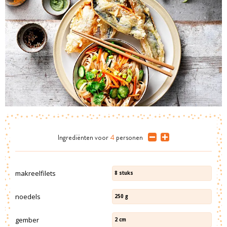
Ingrediënten
voor
4
personen
makreelfilets
8
stuks
noedels
250
g
gember
2
cm