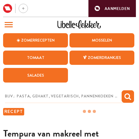
AANMELDEN
BEZOEK ONZE ANDERE WEBSITES
☀️ ZOMERRECEPTEN
MOSSELEN
RECEPTEN
TOMAAT
🍹 ZOMERDRANKJES
WEEKMENU
SALADES
CHAT MET MAIA
INSPIRATIE
MIJN BEWAARDE RECEPTEN
RECEPT
Tempura van makreel met