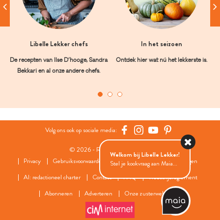
Libelle Lekker chefs
In het seizoen
De recepten van Ilse D’hooge, Sandra
Ontdek hier wat nú het lekkerste is.
Bekkari en al onze andere chefs.
Volg ons ook op sociale media:
© 2026 - Roularta Media Group
Welkom bij Libelle Lekker!
Privacy
Gebruiksvoorwaarden
Cookies
Cookies instellingen
Stel je kookvraag aan Maia...
AI: redactioneel charter
Contact
FAQ
Wedstrijdreglement
Abonneren
Adverteren
Onze zusterwebsites