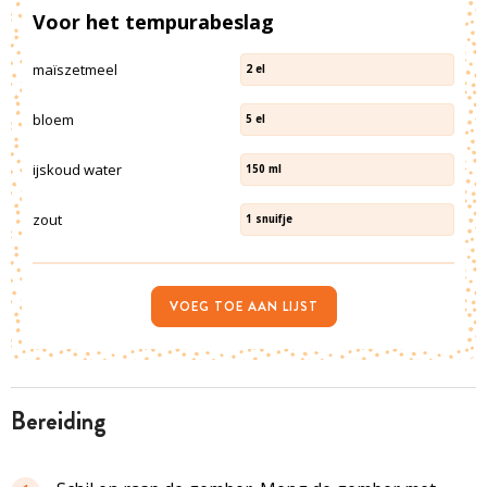
Voor het tempurabeslag
maïszetmeel
2
el
bloem
5
el
ijskoud water
150
ml
zout
1
snuifje
VOEG TOE AAN LIJST
bereiding