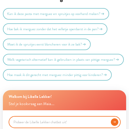
Kan ik deze pasta met merguez en spruitjes op voorhand maken?
Hoe bak ik merguez zonder dat het velletje openbarst in de pan?
Moet ik de spruitjes eerst blancheren voor ik ze bak?
Welk vegetarisch alternatief kan ik gebruiken in plaats van pittige merguez?
Hoe maak ik dit gerecht met merguez minder pittig voor kinderen?
Welkom bij Libelle Lekker!
Stel je kookvraag aan Maia...