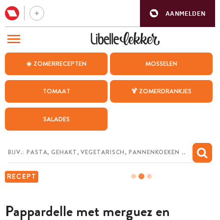
AANMELDEN
BEZOEK ONZE ANDERE WEBSITES
☀️ ZOMERRECEPTEN
MOSSELEN
RECEPTEN
TOMAAT
🍹 ZOMERDRANKJES
WEEKMENU
SALADES
CHAT MET MAIA
INSPIRATIE
MIJN BEWAARDE RECEPTEN
RECEPT
Pappardelle met merguez en