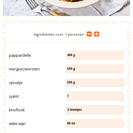
Ingrediënten
voor
4
personen
pappardelle
400
g
merguezworsten
500
g
spruitje
500
g
sjalot
1
knoflook
2
teentjes
witte wijn
80
ml