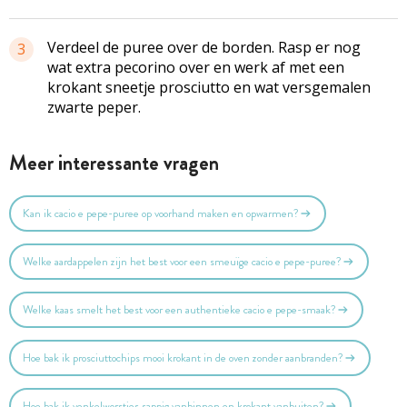
Verdeel de puree over de borden. Rasp er nog
3
wat extra pecorino over en werk af met een
krokant sneetje prosciutto en wat versgemalen
zwarte peper.
Meer interessante vragen
Kan ik cacio e pepe-puree op voorhand maken en opwarmen?
Welke aardappelen zijn het best voor een smeuïge cacio e pepe-puree?
Welke kaas smelt het best voor een authentieke cacio e pepe-smaak?
Hoe bak ik prosciuttochips mooi krokant in de oven zonder aanbranden?
Hoe bak ik venkelworstjes sappig vanbinnen en krokant vanbuiten?