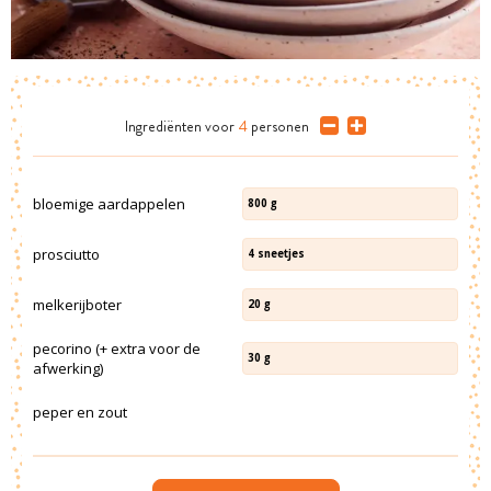
Ingrediënten
voor
4
personen
bloemige aardappelen
800
g
prosciutto
4
sneetjes
melkerijboter
20
g
pecorino (+ extra voor de
30
g
afwerking)
peper en zout