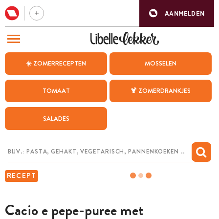
AANMELDEN
BEZOEK ONZE ANDERE WEBSITES
☀️ ZOMERRECEPTEN
MOSSELEN
RECEPTEN
TOMAAT
🍹 ZOMERDRANKJES
WEEKMENU
SALADES
CHAT MET MAIA
INSPIRATIE
MIJN BEWAARDE RECEPTEN
RECEPT
Cacio e pepe-puree met