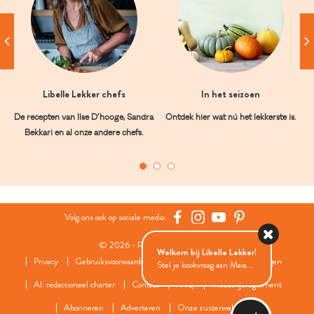
Libelle Lekker chefs
In het seizoen
De recepten van Ilse D’hooge, Sandra
Ontdek hier wat nú het lekkerste is.
Bekkari en al onze andere chefs.
Volg ons ook op sociale media:
© 2026 - Roularta Media Group
Welkom bij Libelle Lekker!
Privacy
Gebruiksvoorwaarden
Cookies
Cookies instellingen
Stel je kookvraag aan Maia...
AI: redactioneel charter
Contact
FAQ
Wedstrijdreglement
Abonneren
Adverteren
Onze zusterwebsites