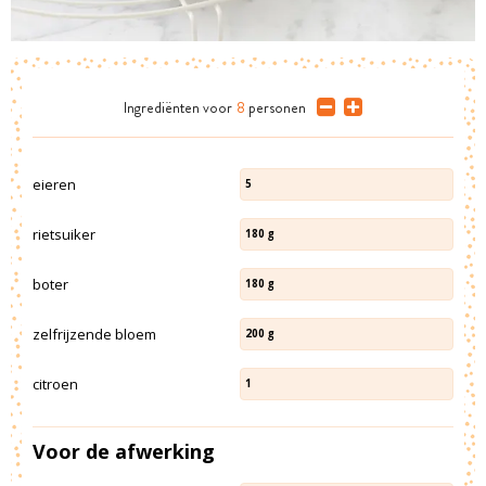
Ingrediënten
voor
8
personen
eieren
5
rietsuiker
180
g
boter
180
g
zelfrijzende bloem
200
g
citroen
1
Voor de afwerking