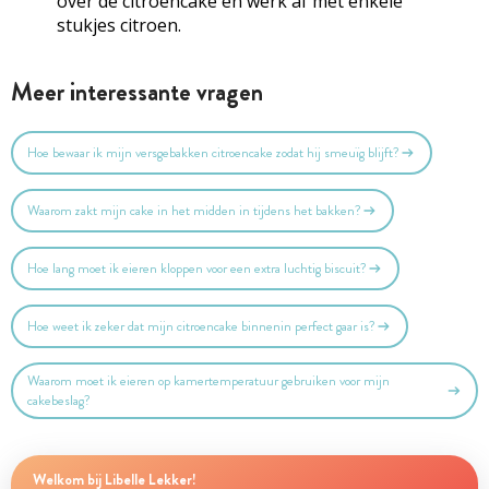
over de citroencake en werk af met enkele
stukjes citroen.
Meer interessante vragen
Hoe bewaar ik mijn versgebakken citroencake zodat hij smeuïg blijft?
Waarom zakt mijn cake in het midden in tijdens het bakken?
Hoe lang moet ik eieren kloppen voor een extra luchtig biscuit?
Hoe weet ik zeker dat mijn citroencake binnenin perfect gaar is?
Waarom moet ik eieren op kamertemperatuur gebruiken voor mijn
cakebeslag?
Welkom bij Libelle Lekker!