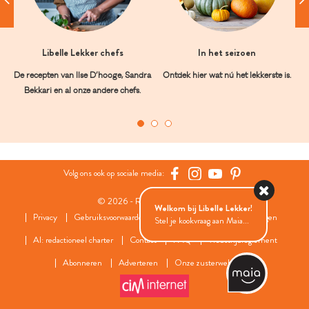
Libelle Lekker chefs
In het seizoen
De recepten van Ilse D’hooge, Sandra
Ontdek hier wat nú het lekkerste is.
Bekkari en al onze andere chefs.
Volg ons ook op sociale media:
© 2026 - Roularta Media Group
Welkom bij Libelle Lekker!
Privacy
Gebruiksvoorwaarden
Cookies
Cookies instellingen
Stel je kookvraag aan Maia...
AI: redactioneel charter
Contact
FAQ
Wedstrijdreglement
Abonneren
Adverteren
Onze zusterwebsites