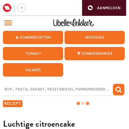
AANMELDEN
BEZOEK ONZE ANDERE WEBSITES
☀️ ZOMERRECEPTEN
MOSSELEN
RECEPTEN
TOMAAT
🍹 ZOMERDRANKJES
WEEKMENU
SALADES
CHAT MET MAIA
INSPIRATIE
MIJN BEWAARDE RECEPTEN
RECEPT
Luchtige citroencake